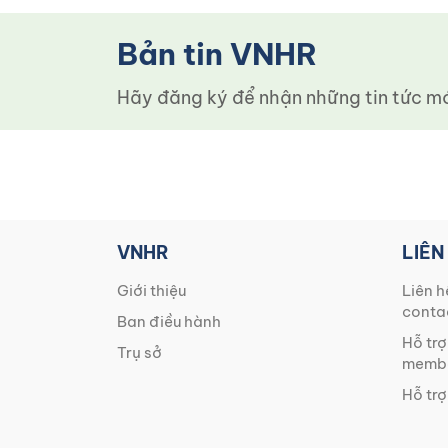
Bản tin VNHR
Hãy đăng ký để nhận những tin tức mới
VNHR
LIÊN
Giới thiệu
Liên h
conta
Ban điều hành
Hỗ trợ
Trụ sở
membe
Hỗ trợ