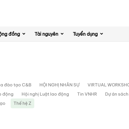
ộng đồng
Tài nguyên
Tuyển dụng
a đào tạo C&B
HỘI NGHỊ NHÂN SỰ
VIRTUAL WORKSH
ao động
Hội nghị Luật lao động
Tin VNHR
Dự án sác
đạo
Thế hệ Z