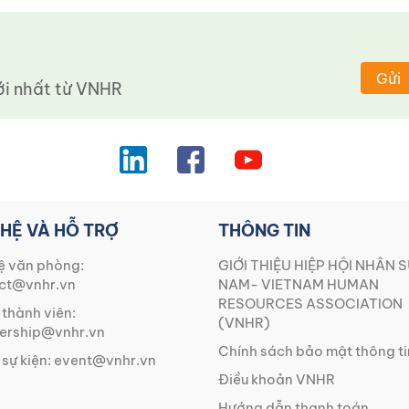
Gửi
 nhất từ ​​VNHR
 HỆ VÀ HỖ TRỢ
THÔNG TIN
ệ văn phòng:
GIỚI THIỆU HIỆP HỘI NHÂN S
ct@vnhr.vn
NAM- VIETNAM HUMAN
RESOURCES ASSOCIATION
 thành viên:
(VNHR)
rship@vnhr.vn
Chính sách bảo mật thông ti
 sự kiện:
event@vnhr.vn
Điều khoản VNHR
Hướng dẫn thanh toán