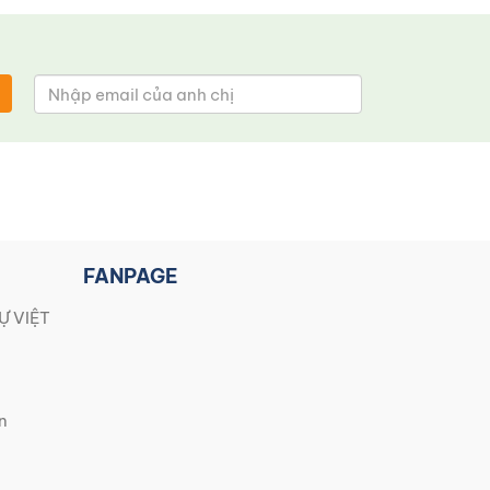
FANPAGE
Ự VIỆT
n