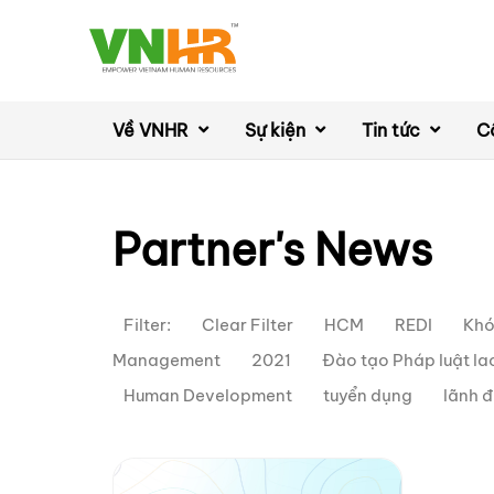
Về VNHR
Sự kiện
Tin tức
C
Partner's News
Filter:
Clear Filter
HCM
REDI
Khó
Management
2021
Đào tạo Pháp luật l
Human Development
tuyển dụng
lãnh 