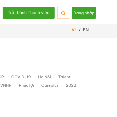
Trở thành Thành viên
Đăng nhập
VI
/
EN
OP
COVID-19
Hà Nội
Talent
h VNHR
Phúc lợi
Careplus
2022