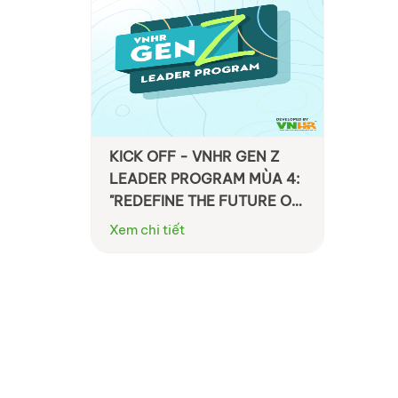
KICK OFF - VNHR GEN Z
LEADER PROGRAM MÙA 4:
"REDEFINE THE FUTURE OF
GEN Z LEADERSHIP"
Xem chi tiết