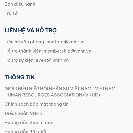
Ban điều hành
Trụ sở
LIÊN HỆ VÀ HỖ TRỢ
Liên hệ văn phòng:
contact@vnhr.vn
Hỗ trợ thành viên:
membership@vnhr.vn
Hỗ trợ sự kiện:
event@vnhr.vn
THÔNG TIN
GIỚI THIỆU HIỆP HỘI NHÂN SỰ VIỆT NAM- VIETNAM
HUMAN RESOURCES ASSOCIATION (VNHR)
Chính sách bảo mật thông tin
Điều khoản VNHR
Hướng dẫn thanh toán
Hướng dẫn đặt chỗ