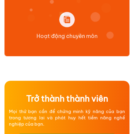
Hoạt động chuyên môn
Trở thành thành viên
Mọi thứ bạn cần để chứng minh kỹ năng của bạn
trong tương lai và phát huy hết tiềm năng nghề
nghiệp của bạn.