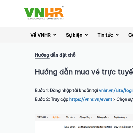
Về VNHR
Sự kiện
Tin tức
C
Hướng dẫn đặt chỗ
Hướng dẫn mua vé trực tuyế
Bước 1: Đăng nhập tài khoản tại
vnhr.vn/site/log
Bước 2: Truy cập
https://vnhr.vn/event
> Chọn sự