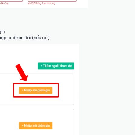
giá
ập code ưu đãi (nếu có)