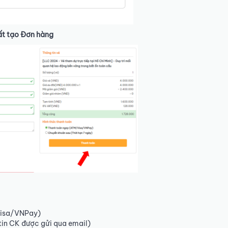
ất tạo Đơn hàng
Visa/VNPay)
tin CK được gửi qua email)