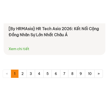
[By HRMAsia} HR Tech Asia 2026: Kết Nối Cộng
Đồng Nhân Sự Lớn Nhất Châu Á
Xem chi tiết
«
1
2
3
4
5
6
7
8
9
10
»