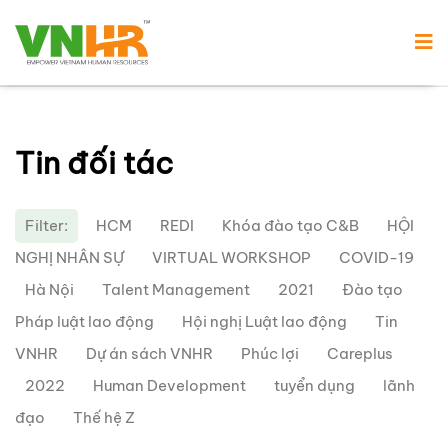
Tin đối tác
Filter:
HCM
REDI
Khóa đào tạo C&B
HỘI
NGHỊ NHÂN SỰ
VIRTUAL WORKSHOP
COVID-19
Hà Nội
Talent Management
2021
Đào tạo
Pháp luật lao động
Hội nghị Luật lao động
Tin
VNHR
Dự án sách VNHR
Phúc lợi
Careplus
2022
Human Development
tuyển dụng
lãnh
đạo
Thế hệ Z