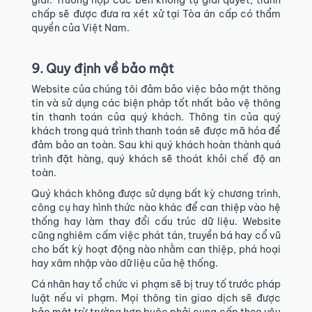
giải. Trường hợp các bên không tự giải quyết, tranh
chấp sẽ được đưa ra xét xử tại Tòa án cấp có thẩm
quyền của Việt Nam.
9. Quy định về bảo mật
Website của chúng tôi đảm bảo việc bảo mật thông
tin và sử dụng các biện pháp tốt nhất bảo vệ thông
tin thanh toán của quý khách. Thông tin của quý
khách trong quá trình thanh toán sẽ được mã hóa để
đảm bảo an toàn. Sau khi quý khách hoàn thành quá
trình đặt hàng, quý khách sẽ thoát khỏi chế độ an
toàn.
Quý khách không được sử dụng bất kỳ chương trình,
công cụ hay hình thức nào khác để can thiệp vào hệ
thống hay làm thay đổi cấu trúc dữ liệu. Website
cũng nghiêm cấm việc phát tán, truyền bá hay cổ vũ
cho bất kỳ hoạt động nào nhằm can thiệp, phá hoại
hay xâm nhập vào dữ liệu của hệ thống.
Cá nhân hay tổ chức vi phạm sẽ bị truy tố trước pháp
luật nếu vi phạm. Mọi thông tin giao dịch sẽ được