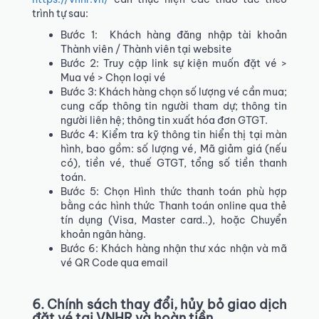
trình tự sau:
Bước 1: Khách hàng đăng nhập tài khoản
Thành viên / Thành viên tại website
Bước 2: Truy cập link sự kiện muốn đặt vé >
Mua vé > Chọn loại vé
Bước 3: Khách hàng chọn số lượng vé cần mua;
cung cấp thông tin người tham dự; thông tin
người liên hệ; thông tin xuất hóa đơn GTGT.
Bước 4: Kiểm tra kỹ thông tin hiển thị tại màn
hình, bao gồm: số lượng vé, Mã giảm giá (nếu
có), tiền vé, thuế GTGT, tổng số tiền thanh
toán.
Bước 5: Chọn Hình thức thanh toán phù hợp
bằng các hình thức Thanh toán online qua thẻ
tín dụng (Visa, Master card..), hoặc Chuyển
khoản ngân hàng.
Bước 6: Khách hàng nhận thư xác nhận và mã
vé QR Code qua email
6. Chính sách thay đổi, hủy bỏ giao dịch
đặt vé tại VNHR và hoàn tiền