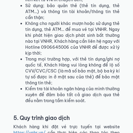
Sử dụng; bảo quản thẻ (thẻ tín dụng, thẻ
ATM…) và thông tin tài khoản/thông tin thẻ
cẩn thận;
Không cho người khác mượn hoặc sử dụng thẻ
tín dụng, thẻ ATM… để mua vé tại VNHR. Ngay
khi phát hiện giao dịch phát sinh bất thường
nào tại VNHR, Khách hàng cần liên hệ ngay với
Hotline 0906645006 của VNHR để được xử lý
kịp thời;
Trong mọi trường hợp, với thẻ tín dụng/ghi nợ
quốc tế, Khách Hàng vui lòng không để lộ số
CVV/CVC/CSC (là mã số bảo mật, bộ ba ký kí
tự số được in ở mặt sau của thẻ) để bảo mật
thông tin thẻ;
Kiểm tra tài khoản ngân hàng của mình thường
xuyên để đảm bảo tất cả giao dịch qua thẻ
đều nằm trong tầm kiểm soát.
5. Quy trình giao dịch
Khách hàng khi đặt vé trực tuyến tại website
https://vnhr.vn/
cần thực hiện các thao tác theo