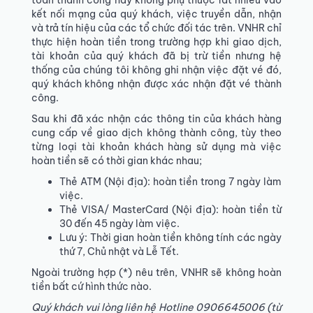
toán thành công hay không phụ thuộc rất nhiều vào
kết nối mạng của quý khách, việc truyền dẫn, nhận
và trả tín hiệu của các tổ chức đối tác trên. VNHR chỉ
thực hiện hoàn tiền trong trường hợp khi giao dịch,
tài khoản của quý khách đã bị trừ tiền nhưng hệ
thống của chúng tôi không ghi nhận việc đặt vé đó,
quý khách không nhận được xác nhận đặt vé thành
công.
Sau khi đã xác nhận các thông tin của khách hàng
cung cấp về giao dịch không thành công, tùy theo
từng loại tài khoản khách hàng sử dụng mà việc
hoàn tiền sẽ có thời gian khác nhau;
Thẻ ATM (Nội địa): hoàn tiền trong 7 ngày làm
việc.
Thẻ VISA/ MasterCard (Nội địa): hoàn tiền từ
30 đến 45 ngày làm việc.
Lưu ý: Thời gian hoàn tiền không tính các ngày
thứ 7, Chủ nhật và Lễ Tết.
Ngoài trường hợp (*) nêu trên, VNHR sẽ không hoàn
tiền bất cứ hình thức nào.
Quý khách vui lòng liên hệ Hotline 0906645006 (từ