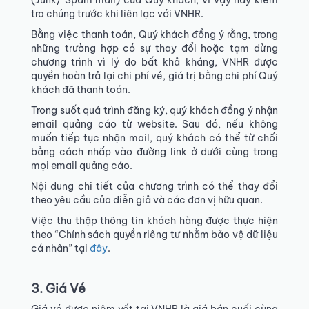
(Junk/ Spam mail) của Quý khách, vì vậy hãy kiểm
tra chúng trước khi liên lạc với VNHR.
Bằng việc thanh toán, Quý khách đồng ý rằng, trong
những trường hợp có sự thay đổi hoặc tạm dừng
chương trình vì lý do bất khả kháng, VNHR được
quyền hoàn trả lại chi phí vé, giá trị bằng chi phí Quý
khách đã thanh toán.
Trong suốt quá trình đăng ký, quý khách đồng ý nhận
email quảng cáo từ website. Sau đó, nếu không
muốn tiếp tục nhận mail, quý khách có thể từ chối
bằng cách nhấp vào đường link ở dưới cùng trong
mọi email quảng cáo.
Nội dung chi tiết của chương trình có thể thay đổi
theo yêu cầu của diễn giả và các đơn vị hữu quan.
Việc thu thập thông tin khách hàng được thực hiện
theo “Chính sách quyền riêng tư nhằm bảo vệ dữ liệu
cá nhân” tại
đây
.
3. Giá Vé