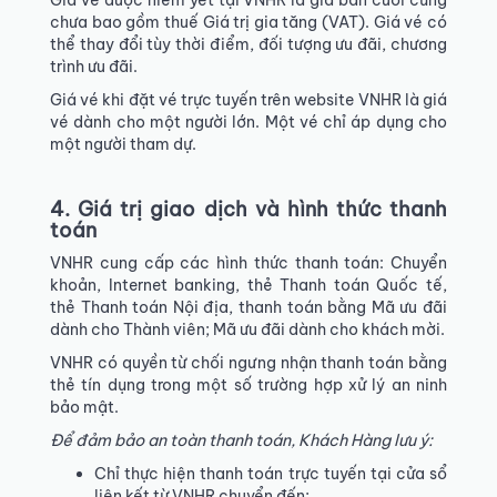
Giá vé được niêm yết tại VNHR là giá bán cuối cùng
chưa bao gồm thuế Giá trị gia tăng (VAT). Giá vé có
thể thay đổi tùy thời điểm, đối tượng ưu đãi, chương
trình ưu đãi.
Giá vé khi đặt vé trực tuyến trên website VNHR là giá
vé dành cho một người lớn. Một vé chỉ áp dụng cho
một người tham dự.
4. Giá trị giao dịch và hình thức thanh
toán
VNHR cung cấp các hình thức thanh toán: Chuyển
khoản, Internet banking, thẻ Thanh toán Quốc tế,
thẻ Thanh toán Nội địa, thanh toán bằng Mã ưu đãi
dành cho Thành viên; Mã ưu đãi dành cho khách mời.
VNHR có quyền từ chối ngưng nhận thanh toán bằng
thẻ tín dụng trong một số trường hợp xử lý an ninh
bảo mật.
Để đảm bảo an toàn thanh toán, Khách Hàng lưu ý:
Chỉ thực hiện thanh toán trực tuyến tại cửa sổ
liên kết từ VNHR chuyển đến;