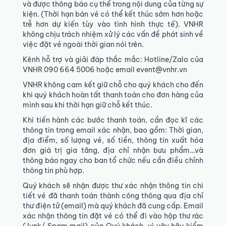
và được thông báo cụ thể trong nội dung của từng sự
kiện. (Thời hạn bán vé có thể kết thúc sớm hơn hoặc
trễ hơn dự kiến tùy vào tình hình thực tế). VNHR
không chịu trách nhiệm xử lý các vấn đề phát sinh về
việc đặt vé ngoài thời gian nói trên.
Kênh hỗ trợ và giải đáp thắc mắc: Hotline/Zalo của
VNHR 090 664 5006 hoặc email event@vnhr.vn
VNHR không cam kết giữ chỗ cho quý khách cho đến
khi quý khách hoàn tất thanh toán cho đơn hàng của
mình sau khi thời hạn giữ chỗ kết thúc.
Khi tiến hành các bước thanh toán, cần đọc kĩ các
thông tin trong email xác nhận, bao gồm: Thời gian,
địa điểm, số lượng vé, số tiền, thông tin xuất hóa
đơn giá trị gia tăng, địa chỉ nhận bưu phẩm…và
thông báo ngay cho ban tổ chức nếu cần điều chỉnh
thông tin phù hợp.
Quý khách sẽ nhận được thư xác nhận thông tin chi
tiết vé đã thanh toán thành công thông qua địa chỉ
thư điện tử (email) mà quý khách đã cung cấp. Email
xác nhận thông tin đặt vé có thể đi vào hộp thư rác