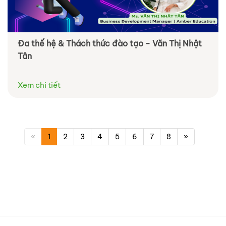
Đa thế hệ & Thách thức đào tạo - Văn Thị Nhật
Tân
Xem chi tiết
«
1
2
3
4
5
6
7
8
»