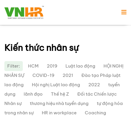
Kiến thức nhân sự
Filter:
HCM
2019
Luật lao động
HỘI NGHỊ
NHÂN SỰ
COVID-19
2021
Đào tạo Pháp luật
lao động
Hội nghị Luật lao động
2022
tuyển
dụng
lãnh đạo
Thế hệ Z
Đối tác Chiến lược
Nhân sự
thương hiệu nhà tuyển dụng
tự động hóa
trong nhân sự
HR in workplace
Coaching