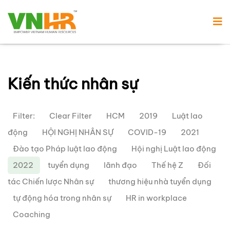
Kiến thức nhân sự
Filter:
Clear Filter
HCM
2019
Luật lao
động
HỘI NGHỊ NHÂN SỰ
COVID-19
2021
Đào tạo Pháp luật lao động
Hội nghị Luật lao động
2022
tuyển dụng
lãnh đạo
Thế hệ Z
Đối
tác Chiến lược Nhân sự
thương hiệu nhà tuyển dụng
tự động hóa trong nhân sự
HR in workplace
Coaching