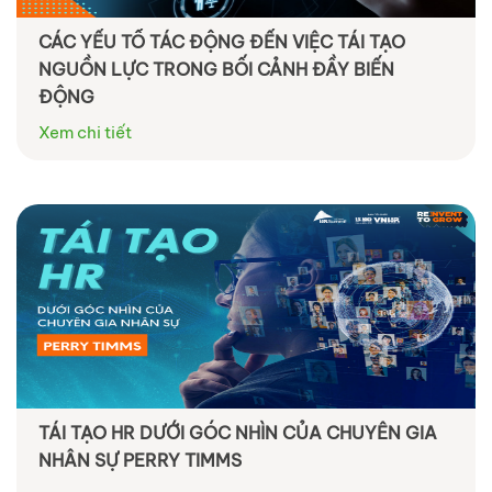
CÁC YẾU TỐ TÁC ĐỘNG ĐẾN VIỆC TÁI TẠO
NGUỒN LỰC TRONG BỐI CẢNH ĐẦY BIẾN
ĐỘNG
Xem chi tiết
TÁI TẠO HR DƯỚI GÓC NHÌN CỦA CHUYÊN GIA
NHÂN SỰ PERRY TIMMS