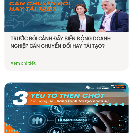
TRƯỚC BỐI CẢNH ĐẦY BIẾN ĐỘNG DOANH
NGHIỆP CẦN CHUYỂN ĐỔI HAY TÁI TẠO?
Xem chi tiết