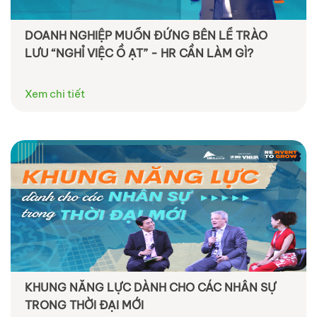
DOANH NGHIỆP MUỐN ĐỨNG BÊN LỀ TRÀO
LƯU “NGHỈ VIỆC Ồ ẠT” - HR CẦN LÀM GÌ?
Xem chi tiết
KHUNG NĂNG LỰC DÀNH CHO CÁC NHÂN SỰ
TRONG THỜI ĐẠI MỚI