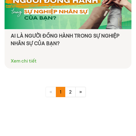
AI LÀ NGƯỜI ĐỒNG HÀNH TRONG SỰ NGHIỆP
NHÂN SỰ CỦA BẠN?
Xem chi tiết
«
1
2
»