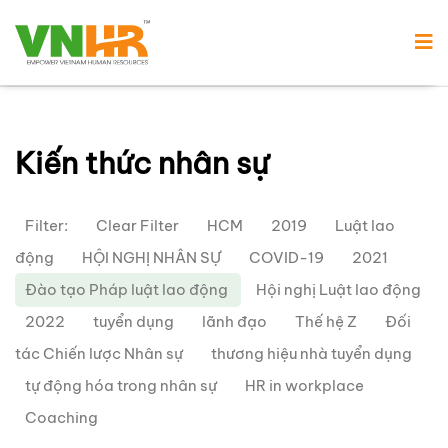
Kiến thức nhân sự
Filter:
Clear Filter
HCM
2019
Luật lao
động
HỘI NGHỊ NHÂN SỰ
COVID-19
2021
Đào tạo Pháp luật lao động
Hội nghị Luật lao động
2022
tuyển dụng
lãnh đạo
Thế hệ Z
Đối
tác Chiến lược Nhân sự
thương hiệu nhà tuyển dụng
tự động hóa trong nhân sự
HR in workplace
Coaching