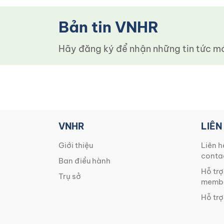
Bản tin VNHR
Hãy đăng ký để nhận những tin tức mới
VNHR
LIÊN
Giới thiệu
Liên h
conta
Ban điều hành
Hỗ trợ
Trụ sở
membe
Hỗ trợ