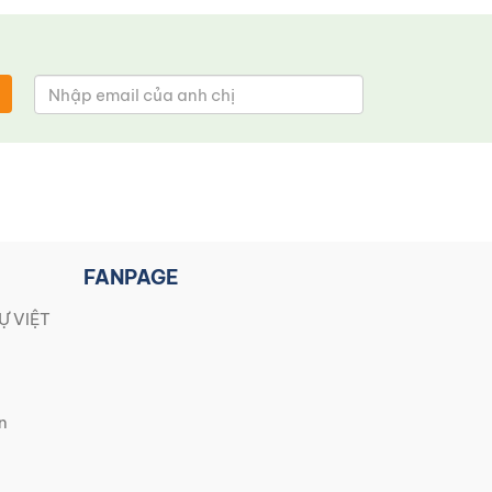
FANPAGE
Ự VIỆT
n