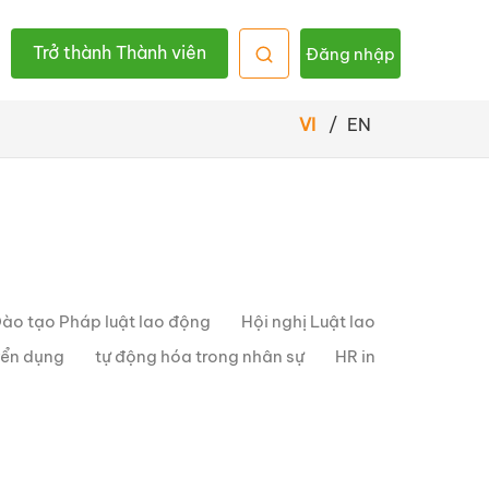
Trở thành Thành viên
Đăng nhập
VI
/
EN
ào tạo Pháp luật lao động
Hội nghị Luật lao
yển dụng
tự động hóa trong nhân sự
HR in