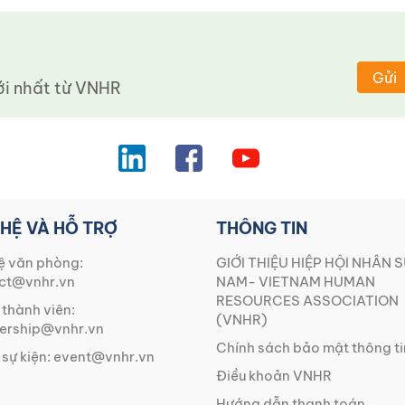
Gửi
 nhất từ ​​VNHR
 HỆ VÀ HỖ TRỢ
THÔNG TIN
ệ văn phòng:
GIỚI THIỆU HIỆP HỘI NHÂN S
ct@vnhr.vn
NAM- VIETNAM HUMAN
RESOURCES ASSOCIATION
 thành viên:
(VNHR)
rship@vnhr.vn
Chính sách bảo mật thông ti
 sự kiện:
event@vnhr.vn
Điều khoản VNHR
Hướng dẫn thanh toán