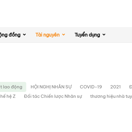
ộng đồng
Tài nguyên
Tuyển dụng
t lao động
HỘI NGHỊ NHÂN SỰ
COVID-19
2021
Đ
hế hệ Z
Đối tác Chiến lược Nhân sự
thương hiệu nhà tu