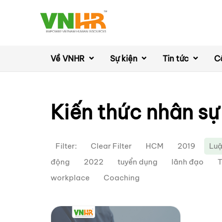
Về VNHR
Sự kiện
Tin tức
C
Kiến thức nhân sự
Filter:
Clear Filter
HCM
2019
Luậ
động
2022
tuyển dụng
lãnh đạo
T
workplace
Coaching