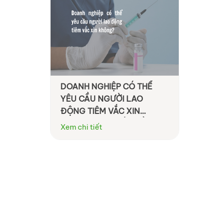
DOANH NGHIỆP CÓ THỂ
YÊU CẦU NGƯỜI LAO
ĐỘNG TIÊM VẮC XIN
KHÔNG? CÁC VẤN ĐỀ LAO
Xem chi tiết
ĐỘNG VÀ DÂN SỰ LIÊN
QUAN