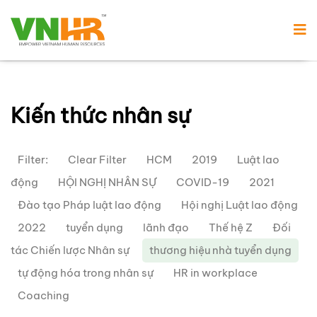
Kiến thức nhân sự
Filter:
Clear Filter
HCM
2019
Luật lao
động
HỘI NGHỊ NHÂN SỰ
COVID-19
2021
Đào tạo Pháp luật lao động
Hội nghị Luật lao động
2022
tuyển dụng
lãnh đạo
Thế hệ Z
Đối
tác Chiến lược Nhân sự
thương hiệu nhà tuyển dụng
tự động hóa trong nhân sự
HR in workplace
Coaching