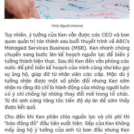
Hình: Nguồn Internet
Tuy nhiên, ý tưởng của Ken vẫn được các CEO và ban
quan quản trị tán thành sau buổi thuyết trình về ABC’s
Managed Services Business (MSB). Ken nhanh chóng
chuyển sang bước lên kế hoạch nguồn lực để biến ý
tưởng thành hiện thực. Sau đó Ken đến văn phòng các
nước để phổ biến kế hoạch của mình cũng như kêu gọi
sự ủng hộ, giúp đỡ từ nhân viên các cấp. Mặc dù ý
tưởng nhận được một số phản đối nhưng Ken sớm
nhận ra rằng đó chỉ là hành động của những người luôn
có ý chí chống lại những thay đổi mới trong tổ chức.
Từ đó anh càng tăng tốc tiến độ dự án để sớm thấy
được kết quả.
Cho đến khi Ken phân chia nguồn lực và chi phí thì
“báo động đỏ” đầu tiên xuất hiện. Sếp của Ken không
mấy ủng hộ ý tưởng của anh từ ban đầu nhưng Ken