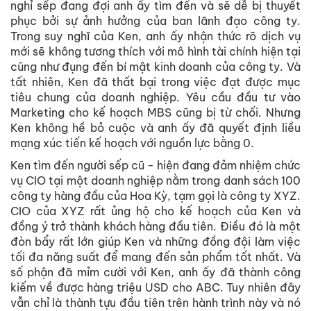
nghỉ sếp đang đợi anh ấy tìm đến và sẽ dễ bị thuyết
phục bởi sự ảnh hưởng của ban lãnh đạo công ty.
Trong suy nghĩ của Ken, anh ấy nhận thức rõ dịch vụ
mới sẽ không tương thích với mô hình tài chính hiện tại
cũng như đụng đến bí mật kinh doanh của công ty. Và
tất nhiên, Ken đã thất bại trong việc đạt được mục
tiêu chung của doanh nghiệp. Yêu cầu đầu tư vào
Marketing cho kế hoạch MBS cũng bị từ chối. Nhưng
Ken không hề bỏ cuộc và anh ấy đã quyết định liều
mạng xúc tiến kế hoạch với nguồn lực bằng 0.
Ken tìm đến người sếp cũ - hiện đang đảm nhiệm chức
vụ CIO tại một doanh nghiệp nằm trong danh sách 100
công ty hàng đầu của Hoa Kỳ, tạm gọi là công ty XYZ.
CIO của XYZ rất ủng hộ cho kế hoạch của Ken và
đồng ý trở thành khách hàng đầu tiên. Điều đó là một
đòn bẩy rất lớn giúp Ken và những đồng đội làm việc
tối đa năng suất để mang đến sản phẩm tốt nhất. Và
số phận đã mỉm cười với Ken, anh ấy đã thành công
kiếm về được hàng triệu USD cho ABC. Tuy nhiên đây
vẫn chỉ là thành tựu đầu tiên trên hành trình này và nó