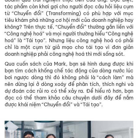
tác phẩm còn khơi gợi cho người đọc câu hỏi liệu cụm
từ “Chuyển đổi” (Transforming) có phù hợp với mục
tiêu khám phá những cơ hội mới của doanh nghiệp hay
không? Trên thực tế, “Chuyển đổi” thường gắn liền với
“Công nghệ hoá” và mọi người thường hiểu “Công nghệ
hoá” là “Tái tạo”. Nhưng liệu công nghệ hoá có phải
chỉ là một cụm từ giả mạo cho tái tạo vì đơn giản
doanh nghiệp phải công nghệ hoá thì mới sống sót.
Qua cuốn sách của Mark, bạn sẽ hình dung được khi
bạn tìm cách khống chế tác động của dòng nước lúc
bơi ngược dòng thì đó không phải là “cách làm” mà
nên dừng lại ở dòng xoáy để phân tích, thích nghi và
dự đoán các rủi ro có thể xảy ra. Để hiểu rõ hơn, bạn
đọc có thể tham khảo câu chuyện dưới đây để nắm
được khái niệm “Chuyển đổi” và “Tái tạo”.