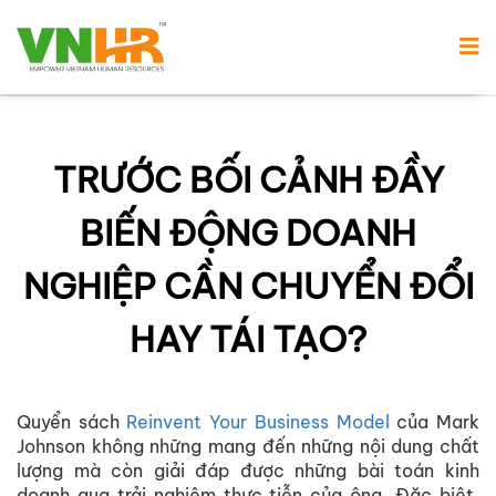
TRƯỚC BỐI CẢNH ĐẦY
BIẾN ĐỘNG DOANH
NGHIỆP CẦN CHUYỂN ĐỔI
HAY TÁI TẠO?
Quyển sách
Reinvent Your Business Model
của Mark
Johnson không những mang đến những nội dung chất
lượng mà còn giải đáp được những bài toán kinh
doanh qua trải nghiệm thực tiễn của ông. Đặc biệt,