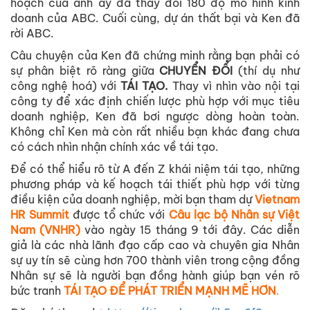
hoạch của anh ấy đã thay đổi 180 độ mô hình kinh
doanh của ABC. Cuối cùng, dự án thất bại và Ken đã
rời ABC.
Câu chuyện của Ken đã chứng minh rằng bạn phải có
sự phân biệt rõ ràng giữa
CHUYỂN ĐỔI
(thí dụ như
công nghệ hoá) với
TÁI TẠO.
Thay vì nhìn vào nội tại
công ty để xác định chiến lược phù hợp với mục tiêu
doanh nghiệp, Ken đã bơi ngược dòng hoàn toàn.
Không chỉ Ken mà còn rất nhiều bạn khác đang chưa
có cách nhìn nhận chính xác về tái tạo.
Để có thể hiểu rõ từ A đến Z khái niệm tái tạo, những
phương pháp và kế hoạch tái thiết phù hợp với từng
điều kiện của doanh nghiệp, mời bạn tham dự
Vietnam
HR Summit
được tổ chức với
Câu lạc bộ Nhân sự Việt
Nam (VNHR)
vào ngày 15 tháng 9 tới đây. Các diễn
giả là các nhà lãnh đạo cấp cao và chuyên gia Nhân
sự uy tín sẽ cùng hơn 700 thành viên trong cộng đồng
Nhân sự sẽ là người bạn đồng hành giúp bạn vén rõ
bức tranh
TÁI TẠO ĐỂ PHÁT TRIỂN MẠNH MẼ HƠN
.