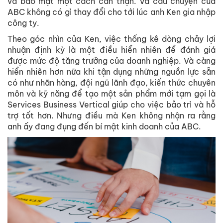
và bảo mật một cách cẩn thận. Và câu chuyện của
ABC không có gì thay đổi cho tới lúc anh Ken gia nhập
công ty.
Theo góc nhìn của Ken, việc thống kê dòng chảy lợi
nhuận định kỳ là một điều hiển nhiên để đánh giá
được mức độ tăng trưởng của doanh nghiệp. Và càng
hiển nhiên hơn nữa khi tận dụng những nguồn lực sẵn
có như nhãn hàng, đội ngũ lãnh đạo, kiến thức chuyên
môn và kỹ năng để tạo một sản phẩm mới tạm gọi là
Services Business Vertical giúp cho việc bảo trì và hỗ
trợ tốt hơn. Nhưng điều mà Ken không nhận ra rằng
anh ấy đang đụng đến bí mật kinh doanh của ABC.