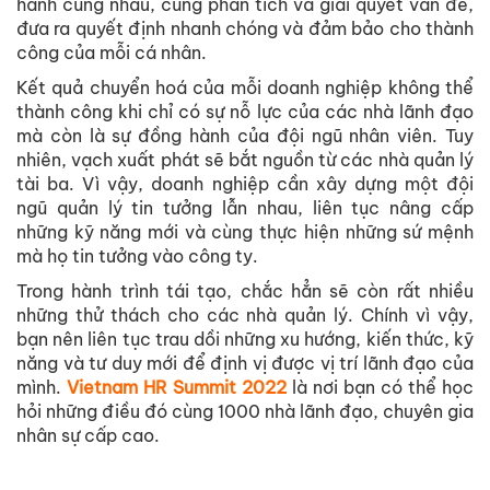
hành cùng nhau, cùng phân tích và giải quyết vấn đề,
đưa ra quyết định nhanh chóng và đảm bảo cho thành
công của mỗi cá nhân.
Kết quả chuyển hoá của mỗi doanh nghiệp không thể
thành công khi chỉ có sự nỗ lực của các nhà lãnh đạo
mà còn là sự đồng hành của đội ngũ nhân viên. Tuy
nhiên, vạch xuất phát sẽ bắt nguồn từ các nhà quản lý
tài ba. Vì vậy, doanh nghiệp cần xây dựng một đội
ngũ quản lý tin tưởng lẫn nhau, liên tục nâng cấp
những kỹ năng mới và cùng thực hiện những sứ mệnh
mà họ tin tưởng vào công ty.
Trong hành trình tái tạo, chắc hẳn sẽ còn rất nhiều
những thử thách cho các nhà quản lý. Chính vì vậy,
bạn nên liên tục trau dồi những xu hướng, kiến thức, kỹ
năng và tư duy mới để định vị được vị trí lãnh đạo của
mình.
Vietnam HR Summit 2022
là nơi bạn có thể học
hỏi những điều đó cùng 1000 nhà lãnh đạo, chuyên gia
nhân sự cấp cao.