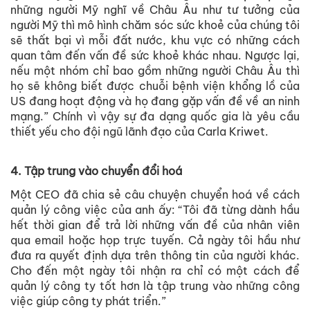
những người Mỹ nghĩ về Châu Âu như tư tưởng của
người Mỹ thì mô hình chăm sóc sức khoẻ của chúng tôi
sẽ thất bại vì mỗi đất nước, khu vực có những cách
quan tâm đến vấn đề sức khoẻ khác nhau. Ngược lại,
nếu một nhóm chỉ bao gồm những người Châu Âu thì
họ sẽ không biết được chuỗi bệnh viện khổng lồ của
US đang hoạt động và họ đang gặp vấn đề về an ninh
mạng.” Chính vì vậy sự đa dạng quốc gia là yêu cầu
thiết yếu cho đội ngũ lãnh đạo của Carla Kriwet.
4. Tập trung vào chuyển đổi hoá
Một CEO đã chia sẻ câu chuyện chuyển hoá về cách
quản lý công việc của anh ấy: “Tôi đã từng dành hầu
hết thời gian để trả lời những vấn đề của nhân viên
qua email hoặc họp trực tuyến. Cả ngày tôi hầu như
đưa ra quyết định dựa trên thông tin của người khác.
Cho đến một ngày tôi nhận ra chỉ có một cách để
quản lý công ty tốt hơn là tập trung vào những công
việc giúp công ty phát triển.”