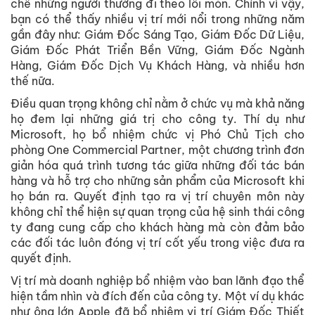
chế những người thường đi theo lối mòn. Chính vì vậy,
bạn có thể thấy nhiều vị trí mới nổi trong những năm
gần đây như: Giám Đốc Sáng Tạo, Giám Đốc Dữ Liệu,
Giám Đốc Phát Triển Bền Vững, Giám Đốc Ngành
Hàng, Giám Đốc Dịch Vụ Khách Hàng, và nhiều hơn
thế nữa.
Điều quan trọng không chỉ nằm ở chức vụ mà khả năng
họ đem lại những giá trị cho công ty. Thí dụ như
Microsoft, họ bổ nhiệm chức vị Phó Chủ Tịch cho
phòng One Commercial Partner, một chương trình đơn
giản hóa quá trình tương tác giữa những đối tác bán
hàng và hỗ trợ cho những sản phẩm của Microsoft khi
họ bán ra. Quyết định tạo ra vị trí chuyên môn này
không chỉ thể hiện sự quan trọng của hệ sinh thái công
ty đang cung cấp cho khách hàng mà còn đảm bảo
các đối tác luôn đóng vị trí cốt yếu trong việc đưa ra
quyết định.
Vị trí mà doanh nghiệp bổ nhiệm vào ban lãnh đạo thể
hiện tầm nhìn và đích đến của công ty. Một ví dụ khác
như ông lớn Apple đã bổ nhiệm vị trí Giám Đốc Thiết