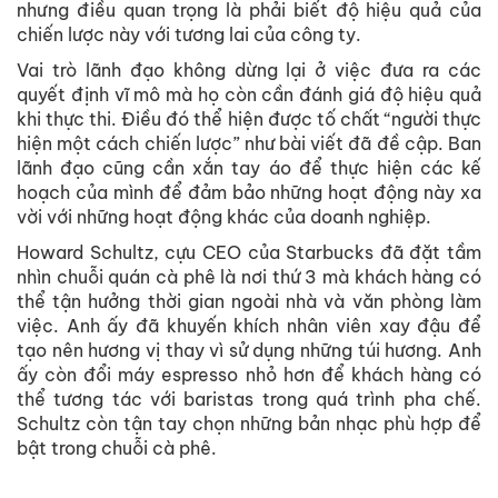
nhưng điều quan trọng là phải biết độ hiệu quả của
chiến lược này với tương lai của công ty.
Vai trò lãnh đạo không dừng lại ở việc đưa ra các
quyết định vĩ mô mà họ còn cần đánh giá độ hiệu quả
khi thực thi. Điều đó thể hiện được tố chất “người thực
hiện một cách chiến lược” như bài viết đã đề cập. Ban
lãnh đạo cũng cần xắn tay áo để thực hiện các kế
hoạch của mình để đảm bảo những hoạt động này xa
vời với những hoạt động khác của doanh nghiệp.
Howard Schultz, cựu CEO của Starbucks đã đặt tầm
nhìn chuỗi quán cà phê là nơi thứ 3 mà khách hàng có
thể tận hưởng thời gian ngoài nhà và văn phòng làm
việc. Anh ấy đã khuyến khích nhân viên xay đậu để
tạo nên hương vị thay vì sử dụng những túi hương. Anh
ấy còn đổi máy espresso nhỏ hơn để khách hàng có
thể tương tác với baristas trong quá trình pha chế.
Schultz còn tận tay chọn những bản nhạc phù hợp để
bật trong chuỗi cà phê.