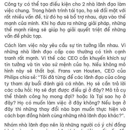
Công ty có thể tạo điều kiện cho 2 nhà lãnh đạo làm
việc chung. Trong hành trình tái tạo, họ sẽ đối mặt với
rất nhiều vấn đề, từ đó họ sẽ bổ trợ nhau, dựa vào thế
mạnh của mình. Khi họ đưa ra những giải pháp, những
thế mạnh riêng sẽ giúp họ giải quyết triệt để những
vấn đề phức tạp.
Cách làm việc này yêu cầu sự tin tưởng lẫn nhau. Vì
những nhà lãnh đạo cấp cao thường có tính cạnh
tranh rất mạnh. Vì thế các CEO cần khuyến khích sự
tin tưởng và tin vào sứ mệnh của họ. Nếu không mô
hình này sẽ thất bại. Frans van Houten, CEO của
Philips chia sẻ: “Tôi đã từng để các lãnh đạo của công
ty tham dự buổi đánh giá cá nhân. Họ sẽ cần trả lời
các câu hỏi: Họ sẽ đạt được điều gì ở đây? Mô tả cụ
thể thành công họ mong đợi? hoặc là Tại sao họ ở
đây? Họ có muốn làm việc ở đây không? Nếu bạn ở
đây thì những thay đổi nào bạn muốn thực hiện và
cách bạn đồng hành cùng những nhà lãnh đạo khác?”.
Nhóm nhà lãnh đạo nên là những người có ý chí đồng