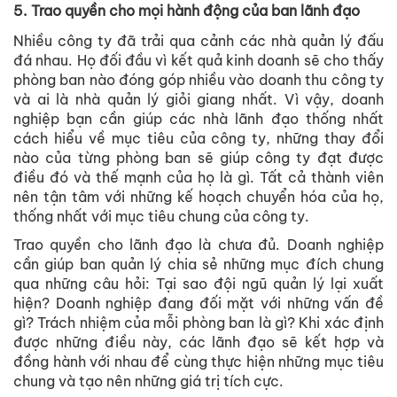
5. Trao quyền cho mọi hành động của ban lãnh đạo
Nhiều công ty đã trải qua cảnh các nhà quản lý đấu
đá nhau. Họ đối đầu vì kết quả kinh doanh sẽ cho thấy
phòng ban nào đóng góp nhiều vào doanh thu công ty
và ai là nhà quản lý giỏi giang nhất. Vì vậy, doanh
nghiệp bạn cần giúp các nhà lãnh đạo thống nhất
cách hiểu về mục tiêu của công ty, những thay đổi
nào của từng phòng ban sẽ giúp công ty đạt được
điều đó và thế mạnh của họ là gì. Tất cả thành viên
nên tận tâm với những kế hoạch chuyển hóa của họ,
thống nhất với mục tiêu chung của công ty.
Trao quyền cho lãnh đạo là chưa đủ. Doanh nghiệp
cần giúp ban quản lý chia sẻ những mục đích chung
qua những câu hỏi: Tại sao đội ngũ quản lý lại xuất
hiện? Doanh nghiệp đang đối mặt với những vấn đề
gì? Trách nhiệm của mỗi phòng ban là gì? Khi xác định
được những điều này, các lãnh đạo sẽ kết hợp và
đồng hành với nhau để cùng thực hiện những mục tiêu
chung và tạo nên những giá trị tích cực.