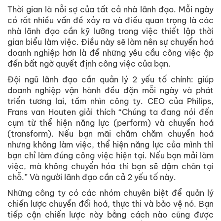
Thời gian là nỗi sợ của tất cả nhà lãnh đạo. Mỗi ngày
có rất nhiều vấn đề xảy ra và điều quan trọng là các
nhà lãnh đạo cần kỹ lưỡng trong việc thiết lập thời
gian biểu làm việc. Điều này sẽ làm nên sự chuyển hoá
doanh nghiệp hơn là để những yêu cầu công việc ập
đến bất ngờ quyết định công việc của bạn.
Đội ngũ lãnh đạo cần quản lý 2 yếu tố chính: giúp
doanh nghiệp vận hành đều đặn mỗi ngày và phát
triển tương lai, tầm nhìn công ty. CEO của Philips,
Frans van Houten giải thích “Chúng ta đang nói đến
cụm từ thể hiện năng lực (perform) và chuyển hoá
(transform). Nếu bạn mãi chăm chăm chuyển hoá
nhưng không làm việc, thể hiện năng lực của mình thì
bạn chỉ làm đúng công việc hiện tại. Nếu bạn mải làm
việc, mà không chuyển hóa thì bạn sẽ dậm chân tại
chỗ.” Và người lãnh đạo cần cả 2 yếu tố này.
Những công ty có các nhóm chuyên biệt để quản lý
chiến lược chuyển đổi hoá, thực thi và bảo vệ nó. Bạn
tiếp cận chiến lược này bằng cách nào cũng được