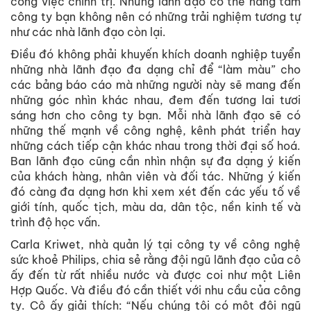
công việc chính trị. Những lãnh đạo có thể nâng tầm
công ty bạn không nên có những trải nghiệm tương tự
như các nhà lãnh đạo còn lại.
Điều đó không phải khuyến khích doanh nghiệp tuyển
những nhà lãnh đạo đa dạng chỉ để “làm màu” cho
các bảng báo cáo mà những người này sẽ mang đến
những góc nhìn khác nhau, đem đến tương lai tươi
sáng hơn cho công ty bạn. Mỗi nhà lãnh đạo sẽ có
những thế mạnh về công nghệ, kênh phát triển hay
những cách tiếp cận khác nhau trong thời đại số hoá.
Ban lãnh đạo cũng cần nhìn nhận sự đa dạng ý kiến
của khách hàng, nhân viên và đối tác. Những ý kiến
đó càng đa dạng hơn khi xem xét đến các yếu tố về
giới tính, quốc tịch, màu da, dân tộc, nền kinh tế và
trình độ học vấn.
Carla Kriwet, nhà quản lý tại công ty về công nghệ
sức khoẻ Philips, chia sẻ rằng đội ngũ lãnh đạo của cô
ấy đến từ rất nhiều nước và được coi như một Liên
Hợp Quốc. Và điều đó cần thiết với nhu cầu của công
ty. Cô ấy giải thích: “Nếu chúng tôi có một đội ngũ