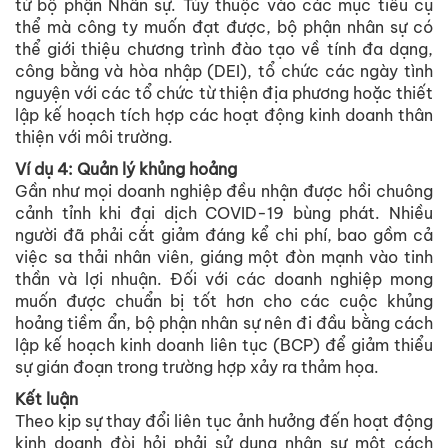
từ bộ phận Nhân sự. Tùy thuộc vào các mục tiêu cụ
thể mà công ty muốn đạt được, bộ phận nhân sự có
thể giới thiệu chương trình đào tạo về tính đa dạng,
công bằng và hòa nhập (DEI), tổ chức các ngày tình
nguyện với các tổ chức từ thiện địa phương hoặc thiết
lập kế hoạch tích hợp các hoạt động kinh doanh thân
thiện với môi trường.
Ví dụ 4: Quản lý khủng hoảng
Gần như mọi doanh nghiệp đều nhận được hồi chuông
cảnh tỉnh khi đại dịch COVID-19 bùng phát. Nhiều
người đã phải cắt giảm đáng kể chi phí, bao gồm cả
việc sa thải nhân viên, giáng một đòn mạnh vào tinh
thần và lợi nhuận. Đối với các doanh nghiệp mong
muốn được chuẩn bị tốt hơn cho các cuộc khủng
hoảng tiềm ẩn, bộ phận nhân sự nên đi đầu bằng cách
lập kế hoạch kinh doanh liên tục (BCP) để giảm thiểu
sự gián đoạn trong trường hợp xảy ra thảm họa.
Kết luận
Theo kịp sự thay đổi liên tục ảnh hưởng đến hoạt động
kinh doanh đòi hỏi phải sử dụng nhân sự một cách