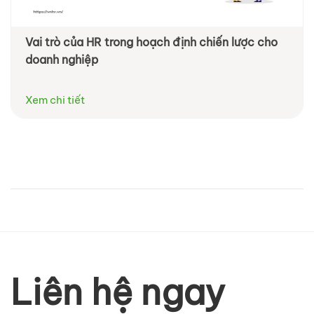
Vai trò của HR trong hoạch định chiến lược cho
Xây dựng thương hiệu nhà tuyển dụng -
doanh nghiệp
Employer Branding bằng Linkedin
Xem chi tiết
Xem chi tiết
Liên hệ ngay