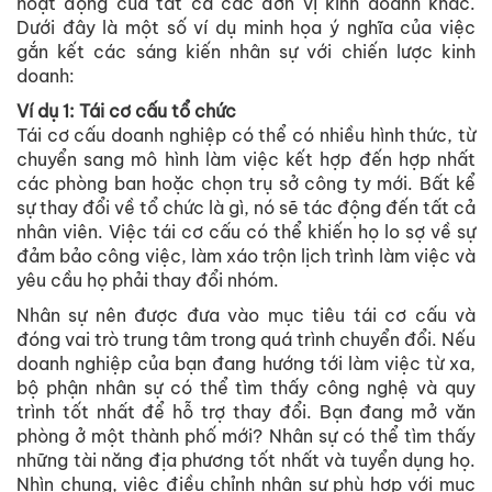
hoạt động của tất cả các đơn vị kinh doanh khác.
Dưới đây là một số ví dụ minh họa ý nghĩa của việc
gắn kết các sáng kiến nhân sự với chiến lược kinh
doanh:
Ví dụ 1: Tái cơ cấu tổ chức
Tái cơ cấu doanh nghiệp có thể có nhiều hình thức, từ
chuyển sang mô hình làm việc kết hợp đến hợp nhất
các phòng ban hoặc chọn trụ sở công ty mới. Bất kể
sự thay đổi về tổ chức là gì, nó sẽ tác động đến tất cả
nhân viên. Việc tái cơ cấu có thể khiến họ lo sợ về sự
đảm bảo công việc, làm xáo trộn lịch trình làm việc và
yêu cầu họ phải thay đổi nhóm.
Nhân sự nên được đưa vào mục tiêu tái cơ cấu và
đóng vai trò trung tâm trong quá trình chuyển đổi. Nếu
doanh nghiệp của bạn đang hướng tới làm việc từ xa,
bộ phận nhân sự có thể tìm thấy công nghệ và quy
trình tốt nhất để hỗ trợ thay đổi. Bạn đang mở văn
phòng ở một thành phố mới? Nhân sự có thể tìm thấy
những tài năng địa phương tốt nhất và tuyển dụng họ.
Nhìn chung, việc điều chỉnh nhân sự phù hợp với mục