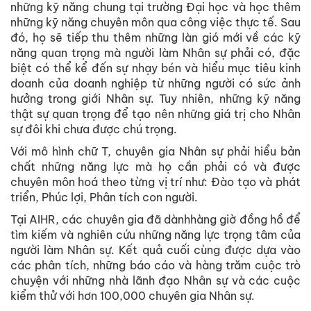
những kỹ năng chung tại trường Đại học và học thêm
những kỹ năng chuyên môn qua công việc thực tế. Sau
đó, họ sẽ tiếp thu thêm những làn gió mới về các kỹ
năng quan trọng mà người làm Nhân sự phải có, đặc
biệt có thể kể đến sự nhạy bén và hiểu mục tiêu kinh
doanh của doanh nghiệp từ những người có sức ảnh
hưởng trong giới Nhân sự. Tuy nhiên, những kỹ năng
thật sự quan trọng để tạo nên những giá trị cho Nhân
sự đôi khi chưa được chú trọng.
Với mô hình chữ T, chuyên gia Nhân sự phải hiểu bản
chất những năng lực mà họ cần phải có và được
chuyên môn hoá theo từng vị trí như: Đào tạo và phát
triển, Phúc lợi, Phân tích con người.
Tại AIHR, các chuyên gia đã dànhhàng giờ đồng hồ để
tìm kiếm và nghiên cứu những năng lực trọng tâm của
người làm Nhân sự. Kết quả cuối cùng được dựa vào
các phân tích, những báo cáo và hàng trăm cuộc trò
chuyện với những nhà lãnh đạo Nhân sự và các cuộc
kiểm thử với hơn 100,000 chuyên gia Nhân sự.