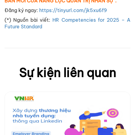
BẢN MỚI CỦA NĂNG LỰC QUẢN TRỊ NHÂN SỰ”.
Đăng ký ngay:
https://tinyurl.com/jk5xu6f9
(*) Nguồn bài viết:
HR Competencies for 2025 – A
Future Standard
Sự kiện liên quan