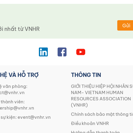
Gửi
 nhất từ ​​VNHR
 HỆ VÀ HỖ TRỢ
THÔNG TIN
ệ văn phòng:
GIỚI THIỆU HIỆP HỘI NHÂN S
ct@vnhr.vn
NAM- VIETNAM HUMAN
RESOURCES ASSOCIATION
 thành viên:
(VNHR)
rship@vnhr.vn
Chính sách bảo mật thông ti
 sự kiện:
event@vnhr.vn
Điều khoản VNHR
Hướng dẫn thanh toán