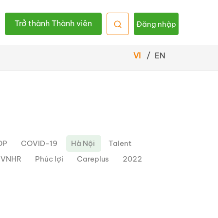
Trở thành Thành viên
Đăng nhập
VI
/
EN
OP
COVID-19
Hà Nội
Talent
h VNHR
Phúc lợi
Careplus
2022