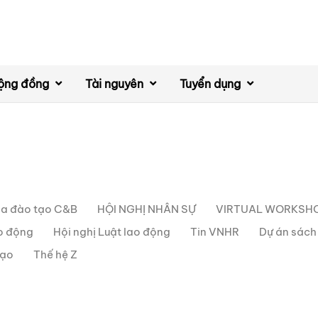
ộng đồng
Tài nguyên
Tuyển dụng
a đào tạo C&B
HỘI NGHỊ NHÂN SỰ
VIRTUAL WORKSH
ao động
Hội nghị Luật lao động
Tin VNHR
Dự án sác
đạo
Thế hệ Z