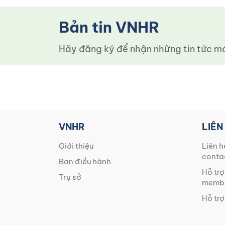
Bản tin VNHR
Hãy đăng ký để nhận những tin tức mới
VNHR
LIÊN
Giới thiệu
Liên h
conta
Ban điều hành
Hỗ trợ
Trụ sở
membe
Hỗ trợ