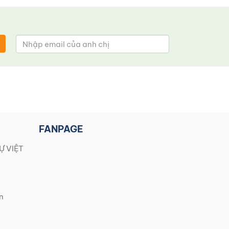
FANPAGE
Ự VIỆT
n