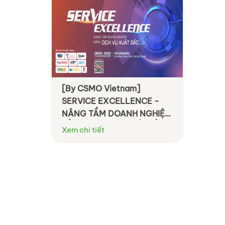
[By CSMO Vietnam]
SERVICE EXCELLENCE -
NÂNG TẦM DOANH NGHIỆP
BẰNG DỊCH VỤ XUẤT SẮC
Xem chi tiết