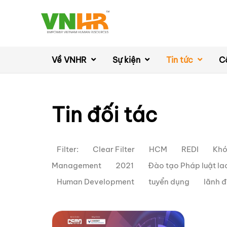
Về VNHR
Sự kiện
Tin tức
C
Tin đối tác
Filter:
Clear Filter
HCM
REDI
Khó
Management
2021
Đào tạo Pháp luật l
Human Development
tuyển dụng
lãnh 