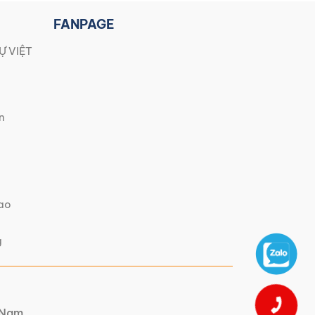
FANPAGE
Ự VIỆT
n
iao
g
t Nam