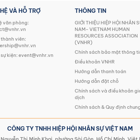
 HỆ VÀ HỖ TRỢ
THÔNG TIN
ệ văn phòng:
GIỚI THIỆU HIỆP HỘI NHÂN S
ct@vnhr.vn
NAM- VIETNAM HUMAN
RESOURCES ASSOCIATION
 thành viên:
(VNHR)
rship@vnhr.vn
Chính sách bảo mật thông ti
 sự kiện:
event@vnhr.vn
Điều khoản VNHR
Hướng dẫn thanh toán
Hướng dẫn đặt chỗ
Chính sách và điều khoản g
dịch
Chính sách & Quy định chun
CÔNG TY TNHH HIỆP HỘI NHÂN SỰ VIỆT NAM
Nguyễn Thị Minh Khai, phường Sài Gòn, Hồ Chí Minh, Việ