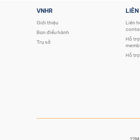
VNHR
LIÊN
Giới thiệu
Liên h
conta
Ban điều hành
Hỗ trợ
Trụ sở
membe
Hỗ trợ
12M 