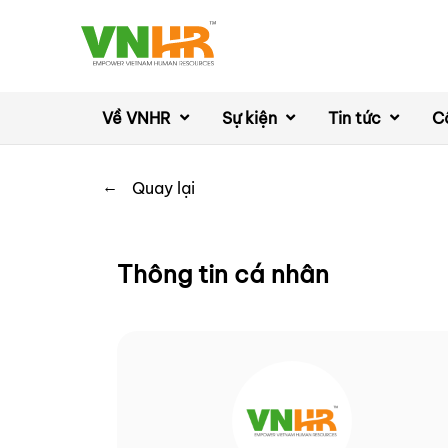
Về VNHR
Sự kiện
Tin tức
C
←
Quay lại
Thông tin cá nhân