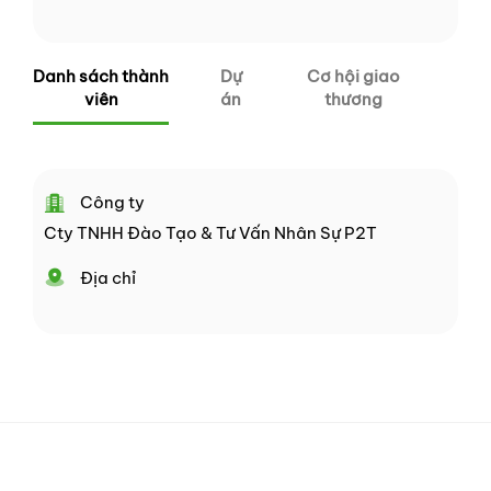
Danh sách thành
Dự
Cơ hội giao
viên
án
thương
Công ty
Cty TNHH Đào Tạo & Tư Vấn Nhân Sự P2T
Địa chỉ