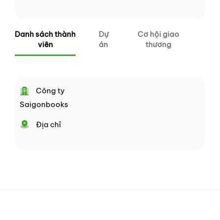
Danh sách thành
Dự
Cơ hội giao
viên
án
thương
Công ty
Saigonbooks
Địa chỉ