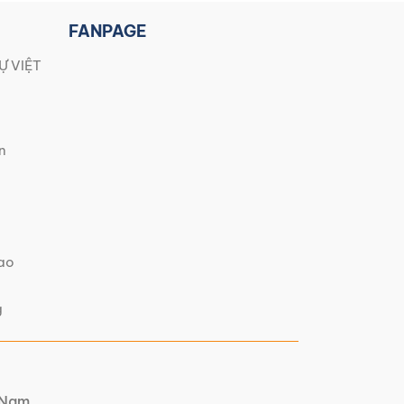
FANPAGE
Ự VIỆT
n
iao
g
t Nam