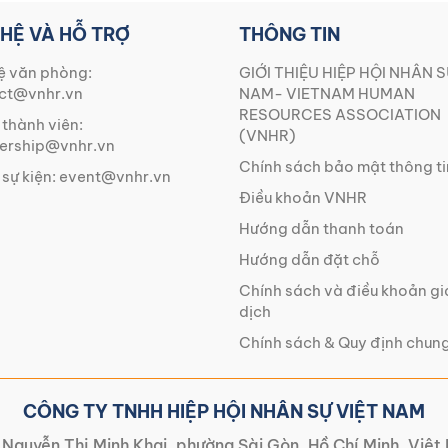
 HỆ VÀ HỖ TRỢ
THÔNG TIN
ệ văn phòng:
GIỚI THIỆU HIỆP HỘI NHÂN S
ct@vnhr.vn
NAM- VIETNAM HUMAN
RESOURCES ASSOCIATION
 thành viên:
(VNHR)
rship@vnhr.vn
Chính sách bảo mật thông ti
 sự kiện:
event@vnhr.vn
Điều khoản VNHR
Hướng dẫn thanh toán
Hướng dẫn đặt chỗ
Chính sách và điều khoản g
dịch
Chính sách & Quy định chun
CÔNG TY TNHH HIỆP HỘI NHÂN SỰ VIỆT NAM
Nguyễn Thị Minh Khai, phường Sài Gòn, Hồ Chí Minh, Việ