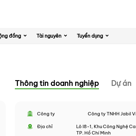
ộng đồng
Tài nguyên
Tuyển dụng
Thông tin doanh nghiệp
Dự án
Công ty
Công ty TNHH Jabil V
Địa chỉ
Lô I8-1, Khu Công Nghệ Cao
TP. Hồ Chí Minh