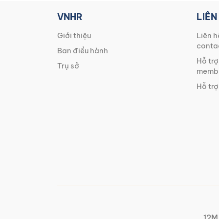
VNHR
LIÊN
Giới thiệu
Liên h
conta
Ban điều hành
Hỗ trợ
Trụ sở
membe
Hỗ trợ
12M 