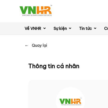
Về VNHR
Sự kiện
Tin tức
C
←
Quay lại
Thông tin cá nhân