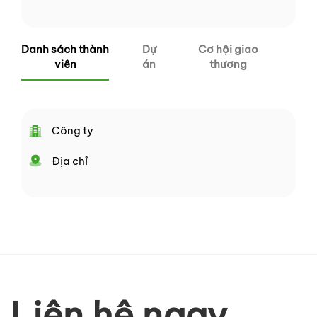
Danh sách thành
Dự
Cơ hội giao
viên
án
thương
Công ty
Địa chỉ
Liên hệ ngay