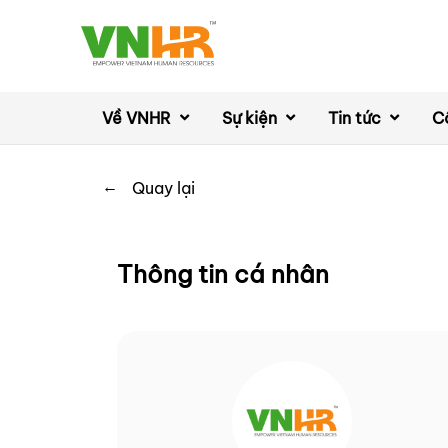
Về VNHR
Sự kiện
Tin tức
C
←
Quay lại
Thông tin cá nhân