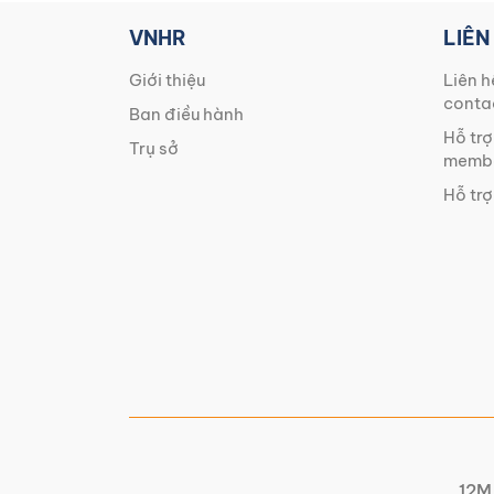
VNHR
LIÊN
Giới thiệu
Liên h
conta
Ban điều hành
Hỗ trợ
Trụ sở
membe
Hỗ trợ
12M 