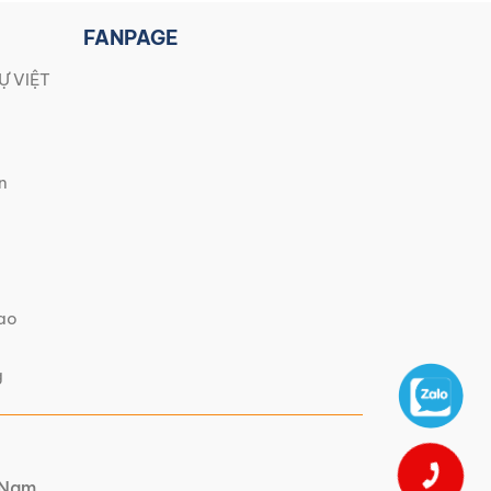
FANPAGE
Ự VIỆT
n
iao
g
t Nam