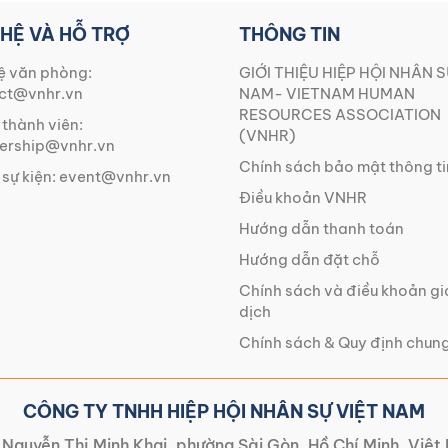
 HỆ VÀ HỖ TRỢ
THÔNG TIN
ệ văn phòng:
GIỚI THIỆU HIỆP HỘI NHÂN S
ct@vnhr.vn
NAM- VIETNAM HUMAN
RESOURCES ASSOCIATION
 thành viên:
(VNHR)
rship@vnhr.vn
Chính sách bảo mật thông ti
 sự kiện:
event@vnhr.vn
Điều khoản VNHR
Hướng dẫn thanh toán
Hướng dẫn đặt chỗ
Chính sách và điều khoản g
dịch
Chính sách & Quy định chun
CÔNG TY TNHH HIỆP HỘI NHÂN SỰ VIỆT NAM
Nguyễn Thị Minh Khai, phường Sài Gòn, Hồ Chí Minh, Việ