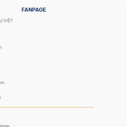
FANPAGE
Ự VIỆT
n
iao
g
t Nam