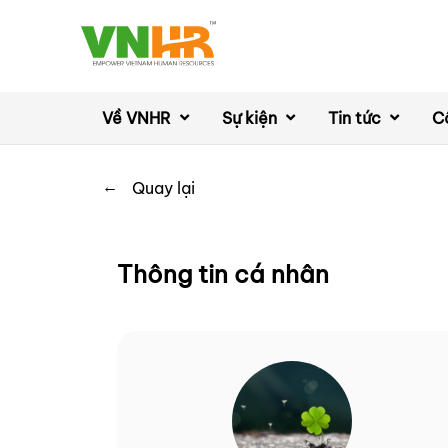
Về VNHR
Sự kiện
Tin tức
C
←
Quay lại
Thông tin cá nhân