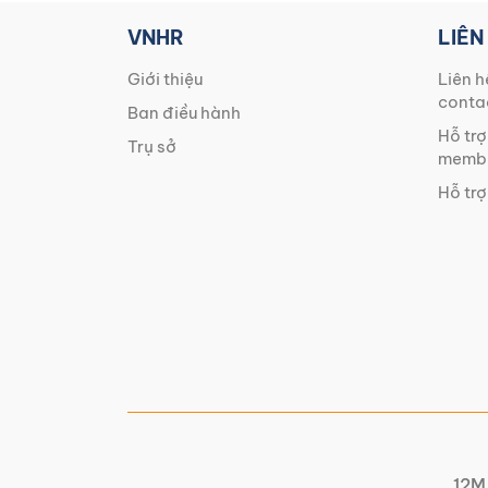
VNHR
LIÊN
Giới thiệu
Liên h
conta
Ban điều hành
Hỗ trợ
Trụ sở
membe
Hỗ trợ
12M 