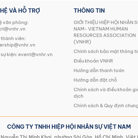
 HỆ VÀ HỖ TRỢ
THÔNG TIN
ệ văn phòng:
GIỚI THIỆU HIỆP HỘI NHÂN S
ct@vnhr.vn
NAM- VIETNAM HUMAN
RESOURCES ASSOCIATION
 thành viên:
(VNHR)
rship@vnhr.vn
Chính sách bảo mật thông ti
 sự kiện:
event@vnhr.vn
Điều khoản VNHR
Hướng dẫn thanh toán
Hướng dẫn đặt chỗ
Chính sách và điều khoản g
dịch
Chính sách & Quy định chun
CÔNG TY TNHH HIỆP HỘI NHÂN SỰ VIỆT NAM
Nguyễn Thị Minh Khai, phường Sài Gòn, Hồ Chí Minh, Việ