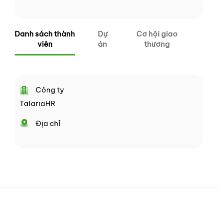
Danh sách thành
Dự
Cơ hội giao
viên
án
thương
Công ty
TalariaHR
Địa chỉ