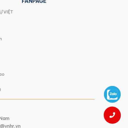
FANPAGE
Ự VIỆT
n
iao
g
t Nam
@vnhr.vn