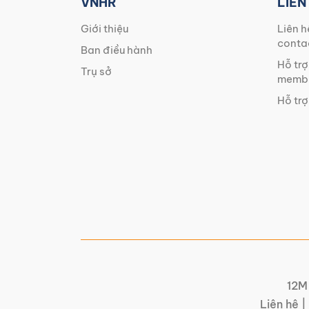
VNHR
LIÊN
Giới thiệu
Liên h
conta
Ban điều hành
Hỗ trợ
Trụ sở
membe
Hỗ trợ
12M 
Liên hệ |