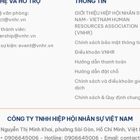
 HỆ VÀ HỖ TRỢ
THÔNG TIN
ệ văn phòng:
GIỚI THIỆU HIỆP HỘI NHÂN S
ct@vnhr.vn
NAM- VIETNAM HUMAN
RESOURCES ASSOCIATION
 thành viên:
(VNHR)
rship@vnhr.vn
Chính sách bảo mật thông ti
 sự kiện:
event@vnhr.vn
Điều khoản VNHR
Hướng dẫn thanh toán
Hướng dẫn đặt chỗ
Chính sách và điều khoản g
dịch
Chính sách & Quy định chun
CÔNG TY TNHH HIỆP HỘI NHÂN SỰ VIỆT NAM
Nguyễn Thị Minh Khai, phường Sài Gòn, Hồ Chí Minh, Việ
+ 0906645006
- Hotline:
0906645006
- Email:
contact