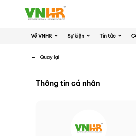
Về VNHR
Sự kiện
Tin tức
C
←
Quay lại
Thông tin cá nhân