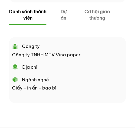
Danh sách thành
Dự
Cơ hội giao
viên
án
thương
Công ty
Công ty TNHH MTV Vina paper
Địa chỉ
Ngành nghề
Giấy - in ấn - bao bì