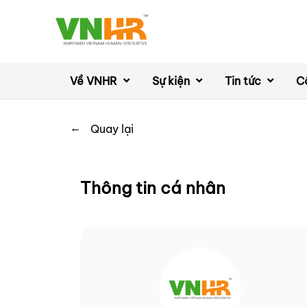
Về VNHR
Sự kiện
Tin tức
C
←
Quay lại
Thông tin cá nhân