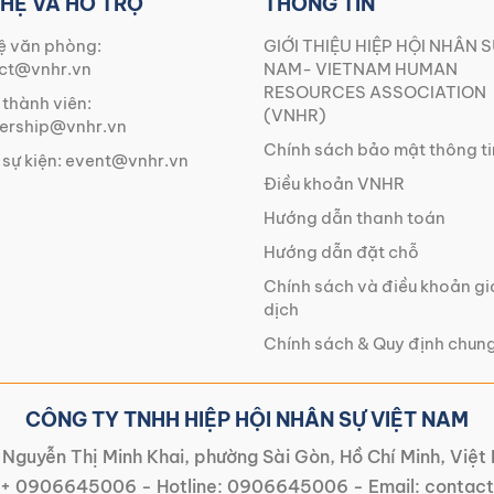
 HỆ VÀ HỖ TRỢ
THÔNG TIN
ệ văn phòng:
GIỚI THIỆU HIỆP HỘI NHÂN S
ct@vnhr.vn
NAM- VIETNAM HUMAN
RESOURCES ASSOCIATION
 thành viên:
(VNHR)
rship@vnhr.vn
Chính sách bảo mật thông ti
 sự kiện:
event@vnhr.vn
Điều khoản VNHR
Hướng dẫn thanh toán
Hướng dẫn đặt chỗ
Chính sách và điều khoản g
dịch
Chính sách & Quy định chun
CÔNG TY TNHH HIỆP HỘI NHÂN SỰ VIỆT NAM
Nguyễn Thị Minh Khai, phường Sài Gòn, Hồ Chí Minh, Việ
+ 0906645006
- Hotline:
0906645006
- Email:
contact