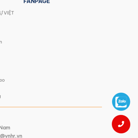
FANPAGE
Ự VIỆT
n
iao
g
t Nam
@vnhr.vn