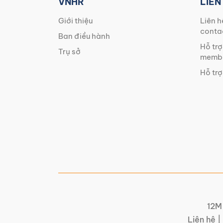
VNHR
LIÊN
Giới thiệu
Liên h
conta
Ban điều hành
Hỗ trợ
Trụ sở
membe
Hỗ trợ
12M 
Liên hệ |