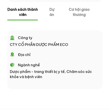
Danh sách thành
Dự
Cơ hội giao
viên
án
thương
Công ty
CTY CỔ PHẦN DƯỢC PHẨM ECO
Địa chỉ
Ngành nghề
Dược phẩm - trang thiết bị y tế, Chăm sóc sức
khỏe và bệnh viên