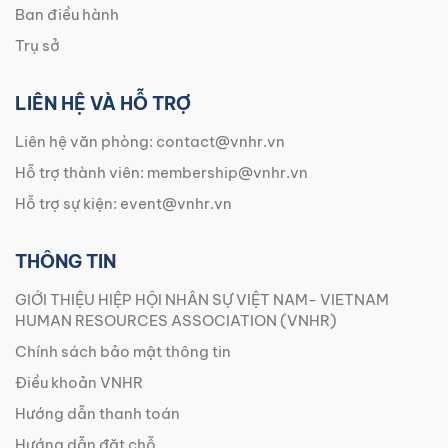
Ban điều hành
Trụ sở
LIÊN HỆ VÀ HỖ TRỢ
Liên hệ văn phòng:
contact@vnhr.vn
Hỗ trợ thành viên:
membership@vnhr.vn
Hỗ trợ sự kiện:
event@vnhr.vn
THÔNG TIN
GIỚI THIỆU HIỆP HỘI NHÂN SỰ VIỆT NAM- VIETNAM
HUMAN RESOURCES ASSOCIATION (VNHR)
Chính sách bảo mật thông tin
Điều khoản VNHR
Hướng dẫn thanh toán
Hướng dẫn đặt chỗ