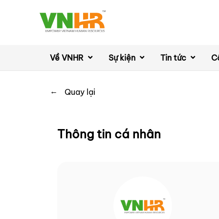
Về VNHR
Sự kiện
Tin tức
C
←
Quay lại
Thông tin cá nhân