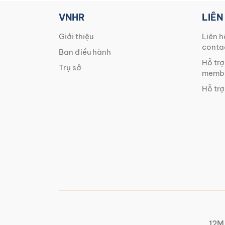
VNHR
LIÊN
Giới thiệu
Liên h
conta
Ban điều hành
Hỗ trợ
Trụ sở
membe
Hỗ trợ
12M 