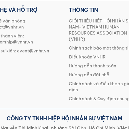
 HỆ VÀ HỖ TRỢ
THÔNG TIN
ệ văn phòng:
GIỚI THIỆU HIỆP HỘI NHÂN S
ct@vnhr.vn
NAM- VIETNAM HUMAN
RESOURCES ASSOCIATION
 thành viên:
(VNHR)
rship@vnhr.vn
Chính sách bảo mật thông ti
 sự kiện:
event@vnhr.vn
Điều khoản VNHR
Hướng dẫn thanh toán
Hướng dẫn đặt chỗ
Chính sách và điều khoản g
dịch
Chính sách & Quy định chun
CÔNG TY TNHH HIỆP HỘI NHÂN SỰ VIỆT NAM
Nguyễn Thị Minh Khai, phường Sài Gòn, Hồ Chí Minh, Việ