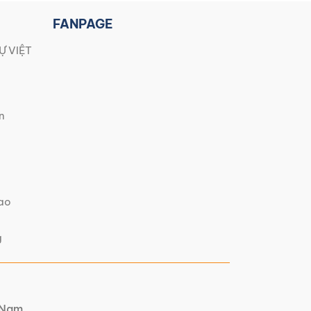
FANPAGE
Ự VIỆT
n
iao
g
t Nam