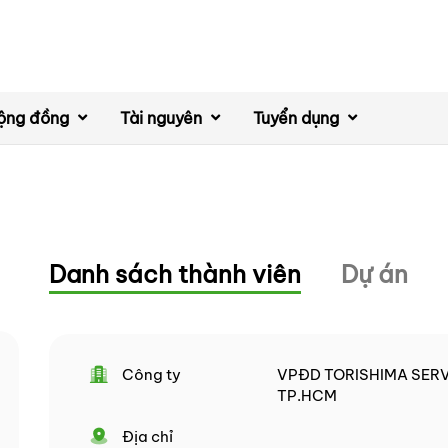
ộng đồng
Tài nguyên
Tuyển dụng
Danh sách thành viên
Dự án
Công ty
VPĐD TORISHIMA SERVI
TP.HCM
Địa chỉ