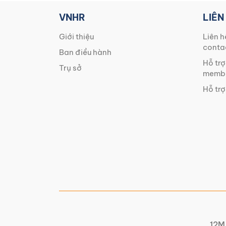
VNHR
LIÊN
Giới thiệu
Liên h
conta
Ban điều hành
Hỗ trợ
Trụ sở
membe
Hỗ trợ
12M 