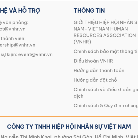
 HỆ VÀ HỖ TRỢ
THÔNG TIN
ệ văn phòng:
GIỚI THIỆU HIỆP HỘI NHÂN S
ct@vnhr.vn
NAM- VIETNAM HUMAN
RESOURCES ASSOCIATION
 thành viên:
(VNHR)
rship@vnhr.vn
Chính sách bảo mật thông ti
 sự kiện:
event@vnhr.vn
Điều khoản VNHR
Hướng dẫn thanh toán
Hướng dẫn đặt chỗ
Chính sách và điều khoản g
dịch
Chính sách & Quy định chun
CÔNG TY TNHH HIỆP HỘI NHÂN SỰ VIỆT NAM
Nguyễn Thị Minh Khai, phường Sài Gòn, Hồ Chí Minh, Việ