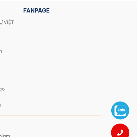
FANPAGE
Ự VIỆT
n
iao
g
t Nam