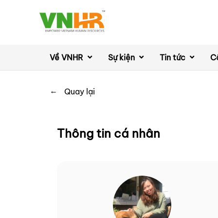
Về VNHR
Sự kiện
Tin tức
C
←
Quay lại
Thông tin cá nhân