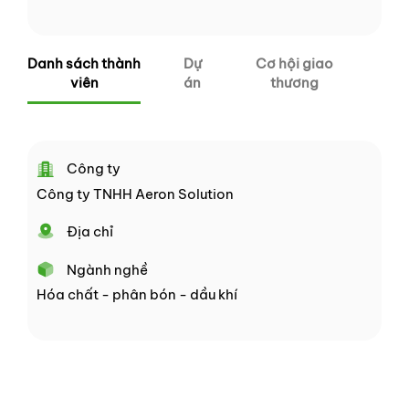
Danh sách thành
Dự
Cơ hội giao
viên
án
thương
Công ty
Công ty TNHH Aeron Solution
Địa chỉ
Ngành nghề
Hóa chất - phân bón - dầu khí