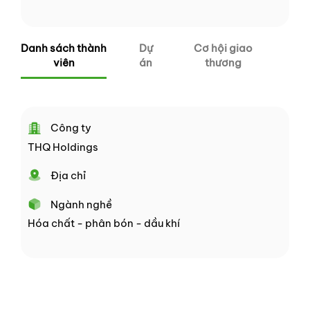
Danh sách thành
Dự
Cơ hội giao
viên
án
thương
Công ty
THQ Holdings
Địa chỉ
Ngành nghề
Hóa chất - phân bón - dầu khí