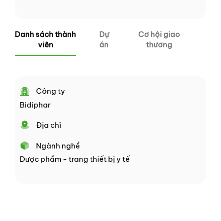
Danh sách thành
Dự
Cơ hội giao
viên
án
thương
Công ty
Bidiphar
Địa chỉ
Ngành nghề
Dược phẩm - trang thiết bị y tế