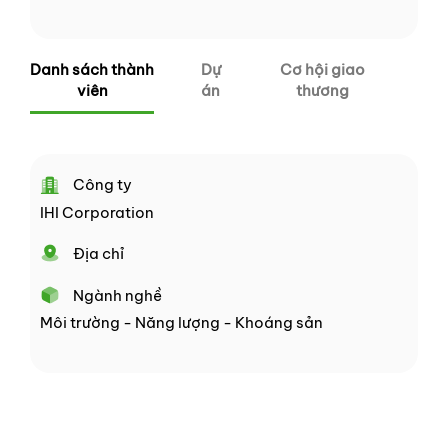
Danh sách thành
Dự
Cơ hội giao
viên
án
thương
Công ty
IHI Corporation
Địa chỉ
Ngành nghề
Môi trường - Năng lượng - Khoáng sản