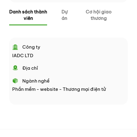
Danh sách thành
Dự
Cơ hội giao
viên
án
thương
Công ty
IADC LTD
Địa chỉ
Ngành nghề
Phần mềm - website - Thương mại điện tử