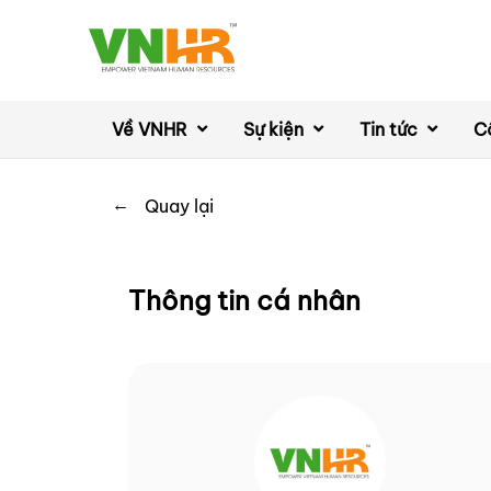
Về VNHR
Sự kiện
Tin tức
C
←
Quay lại
Thông tin cá nhân