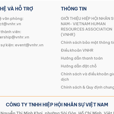
 HỆ VÀ HỖ TRỢ
THÔNG TIN
ệ văn phòng:
GIỚI THIỆU HIỆP HỘI NHÂN S
ct@vnhr.vn
NAM- VIETNAM HUMAN
RESOURCES ASSOCIATION
 thành viên:
(VNHR)
rship@vnhr.vn
Chính sách bảo mật thông ti
 sự kiện:
event@vnhr.vn
Điều khoản VNHR
Hướng dẫn thanh toán
Hướng dẫn đặt chỗ
Chính sách và điều khoản g
dịch
Chính sách & Quy định chun
CÔNG TY TNHH HIỆP HỘI NHÂN SỰ VIỆT NAM
Nguyễn Thị Minh Khai, phường Sài Gòn, Hồ Chí Minh, Việ