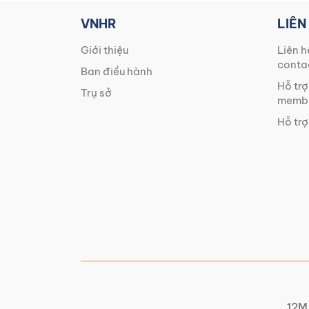
VNHR
LIÊN
Giới thiệu
Liên h
conta
Ban điều hành
Hỗ trợ
Trụ sở
membe
Hỗ trợ
12M 