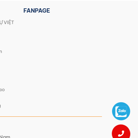
FANPAGE
Ự VIỆT
n
iao
g
t Nam