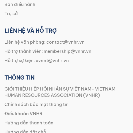
Ban điều hành
Trụ sở
LIÊN HỆ VÀ HỖ TRỢ
Liên hệ văn phòng:
contact@vnhr.vn
Hỗ trợ thành viên:
membership@vnhr.vn
Hỗ trợ sự kiện:
event@vnhr.vn
THÔNG TIN
GIỚI THIỆU HIỆP HỘI NHÂN SỰ VIỆT NAM- VIETNAM
HUMAN RESOURCES ASSOCIATION (VNHR)
Chính sách bảo mật thông tin
Điều khoản VNHR
Hướng dẫn thanh toán
Hướng dẫn đặt chỗ