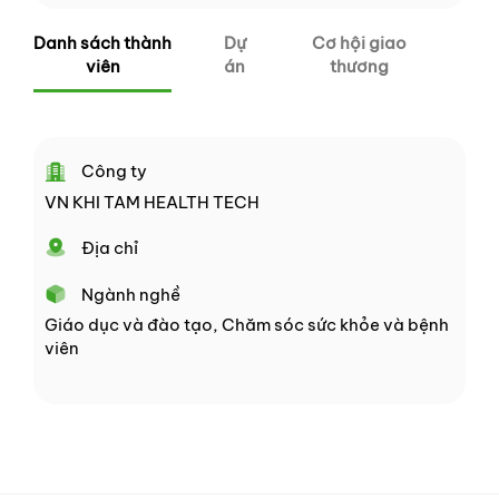
Danh sách thành
Dự
Cơ hội giao
viên
án
thương
Công ty
VN KHI TAM HEALTH TECH
Địa chỉ
Ngành nghề
Giáo dục và đào tạo, Chăm sóc sức khỏe và bệnh
viên