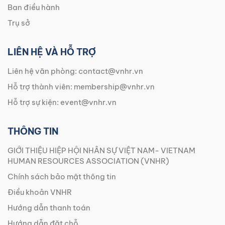
Ban điều hành
Trụ sở
LIÊN HỆ VÀ HỖ TRỢ
Liên hệ văn phòng:
contact@vnhr.vn
Hỗ trợ thành viên:
membership@vnhr.vn
Hỗ trợ sự kiện:
event@vnhr.vn
THÔNG TIN
GIỚI THIỆU HIỆP HỘI NHÂN SỰ VIỆT NAM- VIETNAM
HUMAN RESOURCES ASSOCIATION (VNHR)
Chính sách bảo mật thông tin
Điều khoản VNHR
Hướng dẫn thanh toán
Hướng dẫn đặt chỗ