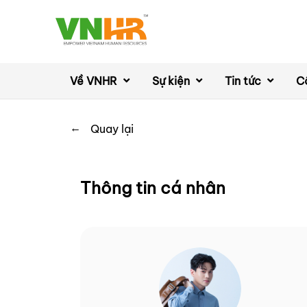
Về VNHR
Sự kiện
Tin tức
C
←
Quay lại
Thông tin cá nhân