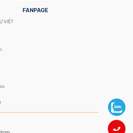
FANPAGE
Ự VIỆT
n
iao
g
t Nam