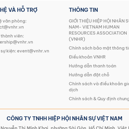
 HỆ VÀ HỖ TRỢ
THÔNG TIN
ệ văn phòng:
GIỚI THIỆU HIỆP HỘI NHÂN S
ct@vnhr.vn
NAM- VIETNAM HUMAN
RESOURCES ASSOCIATION
 thành viên:
(VNHR)
rship@vnhr.vn
Chính sách bảo mật thông ti
 sự kiện:
event@vnhr.vn
Điều khoản VNHR
Hướng dẫn thanh toán
Hướng dẫn đặt chỗ
Chính sách và điều khoản g
dịch
Chính sách & Quy định chun
CÔNG TY TNHH HIỆP HỘI NHÂN SỰ VIỆT NAM
Nguyễn Thị Minh Khai, phường Sài Gòn, Hồ Chí Minh, Việ