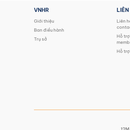
VNHR
LIÊN
Giới thiệu
Liên h
conta
Ban điều hành
Hỗ trợ
Trụ sở
membe
Hỗ trợ
12M 