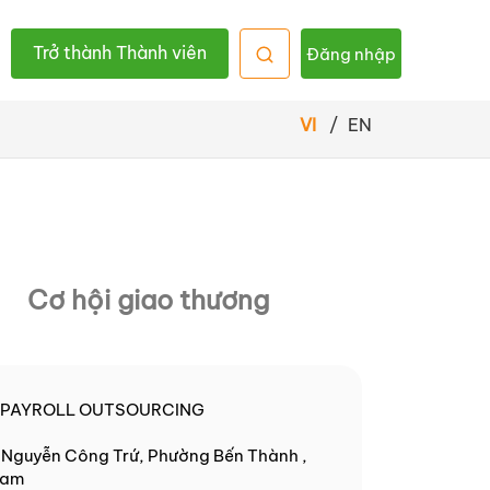
Trở thành Thành viên
Đăng nhập
VI
/
EN
Cơ hội giao thương
 PAYROLL OUTSOURCING
2 Nguyễn Công Trứ, Phường Bến Thành ,
Nam