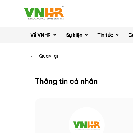
Về VNHR
Sự kiện
Tin tức
C
←
Quay lại
Thông tin cá nhân