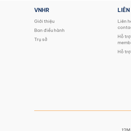
VNHR
LIÊN
Giới thiệu
Liên h
conta
Ban điều hành
Hỗ trợ
Trụ sở
membe
Hỗ trợ
12M 