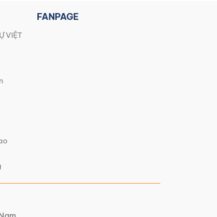
FANPAGE
Ự VIỆT
n
iao
g
t Nam