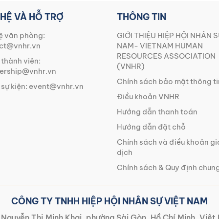
 HỆ VÀ HỖ TRỢ
THÔNG TIN
ệ văn phòng:
GIỚI THIỆU HIỆP HỘI NHÂN S
ct@vnhr.vn
NAM- VIETNAM HUMAN
RESOURCES ASSOCIATION
 thành viên:
(VNHR)
rship@vnhr.vn
Chính sách bảo mật thông ti
 sự kiện:
event@vnhr.vn
Điều khoản VNHR
Hướng dẫn thanh toán
Hướng dẫn đặt chỗ
Chính sách và điều khoản g
dịch
Chính sách & Quy định chun
CÔNG TY TNHH HIỆP HỘI NHÂN SỰ VIỆT NAM
Nguyễn Thị Minh Khai, phường Sài Gòn, Hồ Chí Minh, Việ