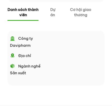
Danh sách thành
Dự
Cơ hội giao
viên
án
thương
Công ty
Davipharm
Địa chỉ
Ngành nghề
Sản xuất