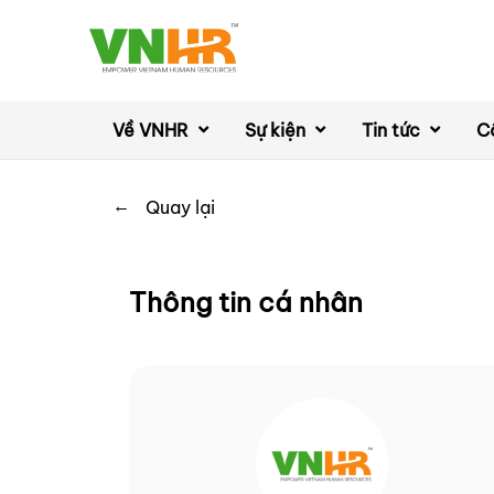
Về VNHR
Sự kiện
Tin tức
C
←
Quay lại
Thông tin cá nhân