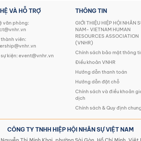
 HỆ VÀ HỖ TRỢ
THÔNG TIN
ệ văn phòng:
GIỚI THIỆU HIỆP HỘI NHÂN S
ct@vnhr.vn
NAM- VIETNAM HUMAN
RESOURCES ASSOCIATION
 thành viên:
(VNHR)
rship@vnhr.vn
Chính sách bảo mật thông ti
 sự kiện:
event@vnhr.vn
Điều khoản VNHR
Hướng dẫn thanh toán
Hướng dẫn đặt chỗ
Chính sách và điều khoản g
dịch
Chính sách & Quy định chun
CÔNG TY TNHH HIỆP HỘI NHÂN SỰ VIỆT NAM
Nguyễn Thị Minh Khai, phường Sài Gòn, Hồ Chí Minh, Việ