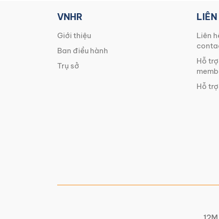
VNHR
LIÊN
Giới thiệu
Liên h
conta
Ban điều hành
Hỗ trợ
Trụ sở
membe
Hỗ trợ
12M 