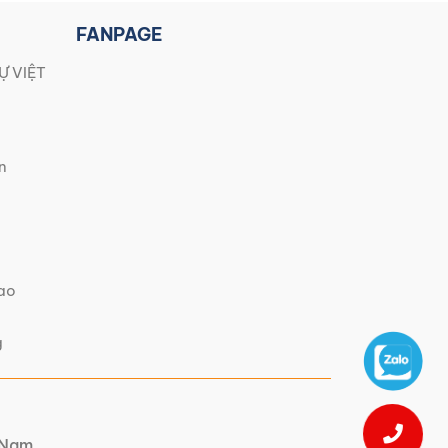
FANPAGE
Ự VIỆT
n
iao
g
t Nam