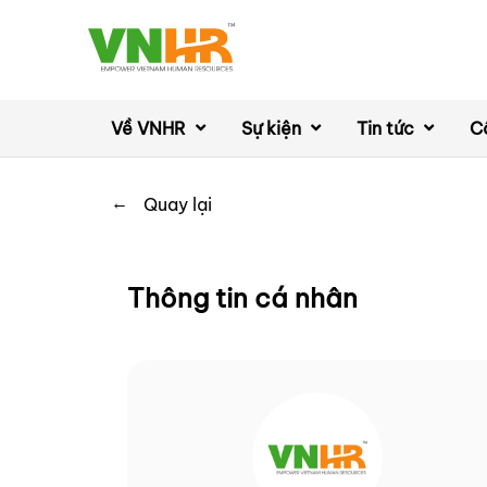
Về VNHR
Sự kiện
Tin tức
C
←
Quay lại
Thông tin cá nhân