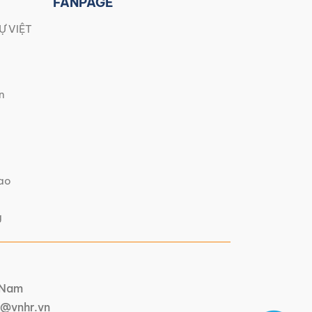
FANPAGE
Ự VIỆT
n
iao
g
t Nam
@vnhr.vn