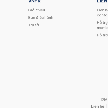
VNHR
LIÊN
Giới thiệu
Liên h
conta
Ban điều hành
Hỗ trợ
Trụ sở
membe
Hỗ trợ
12M 
Liên hệ |