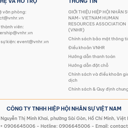
 HỆ VÀ HỖ TRỢ
THÔNG TIN
ệ văn phòng:
GIỚI THIỆU HIỆP HỘI NHÂN S
ct@vnhr.vn
NAM- VIETNAM HUMAN
RESOURCES ASSOCIATION
 thành viên:
(VNHR)
rship@vnhr.vn
Chính sách bảo mật thông ti
 sự kiện:
event@vnhr.vn
Điều khoản VNHR
Hướng dẫn thanh toán
Hướng dẫn đặt chỗ
Chính sách và điều khoản g
dịch
Chính sách & Quy định chun
CÔNG TY TNHH HIỆP HỘI NHÂN SỰ VIỆT NAM
Nguyễn Thị Minh Khai, phường Sài Gòn, Hồ Chí Minh, Việ
+ 0906645006
- Hotline:
0906645006
- Email:
contact