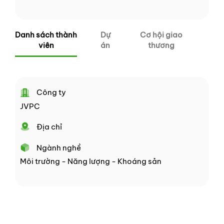
Danh sách thành
Dự
Cơ hội giao
viên
án
thương
Công ty
JVPC
Địa chỉ
Ngành nghề
Môi trường - Năng lượng - Khoáng sản