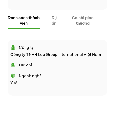
Danh sách thành
Dự
Cơ hội giao
viên
án
thương
Công ty
Công ty TNHH Lab Group International Việt Nam
Địa chỉ
Ngành nghề
Y tế