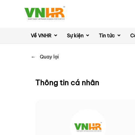
Về VNHR
Sự kiện
Tin tức
C
←
Quay lại
Thông tin cá nhân