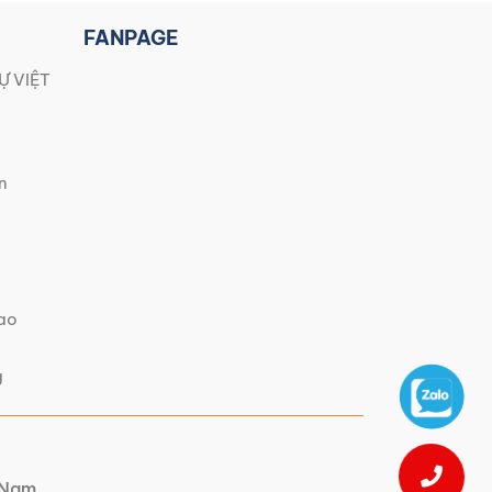
FANPAGE
Ự VIỆT
n
iao
g
t Nam