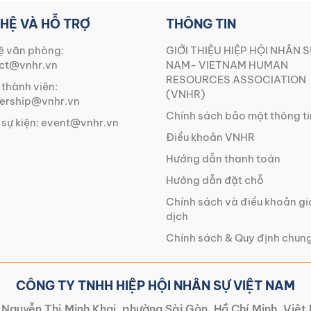
 HỆ VÀ HỖ TRỢ
THÔNG TIN
ệ văn phòng:
GIỚI THIỆU HIỆP HỘI NHÂN S
ct@vnhr.vn
NAM- VIETNAM HUMAN
RESOURCES ASSOCIATION
 thành viên:
(VNHR)
rship@vnhr.vn
Chính sách bảo mật thông ti
 sự kiện:
event@vnhr.vn
Điều khoản VNHR
Hướng dẫn thanh toán
Hướng dẫn đặt chỗ
Chính sách và điều khoản g
dịch
Chính sách & Quy định chun
CÔNG TY TNHH HIỆP HỘI NHÂN SỰ VIỆT NAM
Nguyễn Thị Minh Khai, phường Sài Gòn, Hồ Chí Minh, Việ