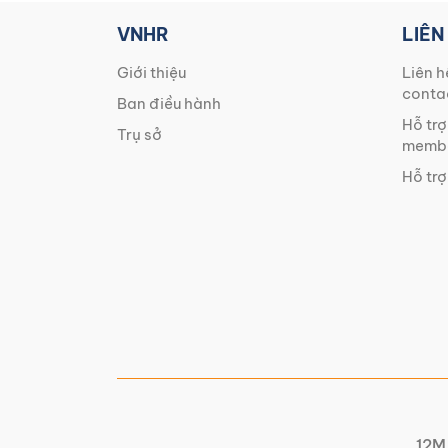
VNHR
LIÊN
Giới thiệu
Liên h
conta
Ban điều hành
Hỗ trợ
Trụ sở
membe
Hỗ trợ
12M 