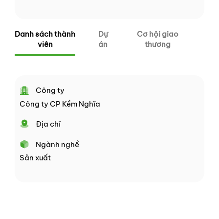
Danh sách thành
Dự
Cơ hội giao
viên
án
thương
Công ty
Công ty CP Kềm Nghĩa
Địa chỉ
Ngành nghề
Sản xuất