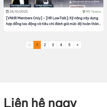
24/10/2025
MS Teams
[VNHR Members Only] – [HR LawTalk]: Kỹ năng xây dựng
hợp đồng lao động và tiêu chí đánh giá mức độ hoàn thành
công việc
«
1
2
3
4
5
»
Liên hệ ngay