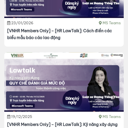
23/01/2026
MS Teams
[VNHR Members Only] – [HR LawTalk]: Cách điền các
biểu mẫu báo cáo lao động
19/12/2025
MS Teams
[VNHR Members Only] – [HR LawTalk]: Kỹ năng xây dựng