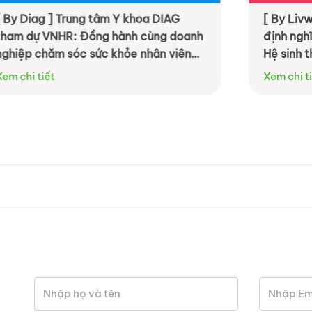
ung tâm Y khoa DIAG
[ By Livwell ] OneHealth
 Đồng hành cùng doanh
định nghĩa phúc lợi do
c sức khỏe nhân viên
Hệ sinh thái Sức khỏe T
ệu quả hơn
Xem chi tiết