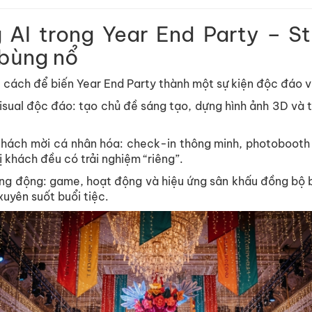
AI trong Year End Party – St
 bùng nổ
 cách để biến Year End Party thành một sự kiện độc đáo v
sual độc đáo: tạo chủ đề sáng tạo, dựng hình ảnh 3D và t
khách mời cá nhân hóa: check-in thông minh, photobooth 
 khách đều có trải nghiệm “riêng”.
ng động: game, hoạt động và hiệu ứng sân khấu đồng bộ 
xuyên suốt buổi tiệc.