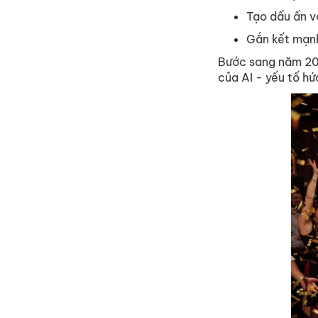
Tạo dấu ấn v
Gắn kết mạnh
Bước sang năm 202
của AI - yếu tố h