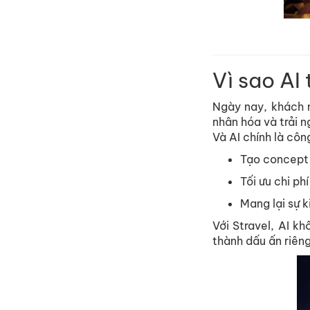
Vì sao AI
Ngày nay, khách 
nhân hóa và trải 
Và AI chính là côn
Tạo concept 
Tối ưu chi ph
Mang lại sự 
Với Stravel, AI k
thành dấu ấn riên