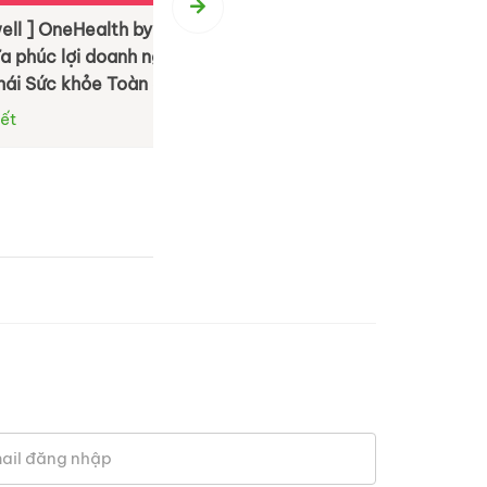
 by LivWell: Tái
[ By BS Group ] BS Event Agenc
anh nghiệp bằng
Hành trình 20 năm tận tâm kiến
oàn diện
M.I.C.E & Team Building
Xem chi tiết