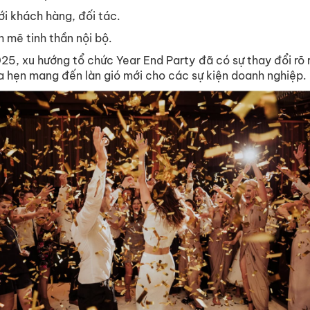
ới khách hàng, đối tác.
 mẽ tinh thần nội bộ.
5, xu hướng tổ chức Year End Party đã có sự thay đổi rõ rệ
ứa hẹn mang đến làn gió mới cho các sự kiện doanh nghiệp.