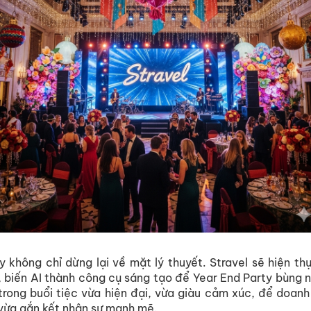
 không chỉ dừng lại về mặt lý thuyết. Stravel sẽ hiện 
 biến AI thành công cụ sáng tạo để Year End Party bùng n
rong buổi tiệc vừa hiện đại, vừa giàu cảm xúc, để doan
 vừa gắn kết nhân sự mạnh mẽ.