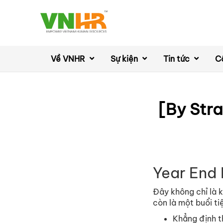
Về VNHR
Sự kiện
Tin tức
C
[By Str
Year End 
Đây không chỉ là 
còn là một buổi t
Khẳng định t