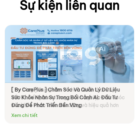
Sự kiện liên quan
[ By CarePlus ] Chăm Sóc Và Quản Lý Dữ Liệu
[ By Diag ] Trung tâm Y khoa DIAG tham dự
Sức Khỏe Nhân Sự Trong Bối Cảnh Ai: Đầu Tư
VNHR: Đồng hành cùng doanh nghiệp chăm sóc
Đúng Để Phát Triển Bền Vững
sức khỏe nhân viên chủ động và hiệu quả hơn
Xem chi tiết
Xem chi tiết