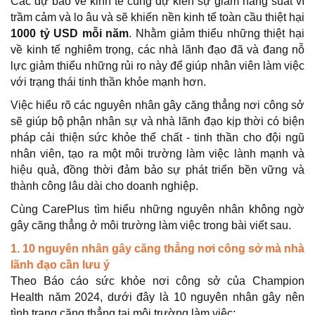
Các dự báo về kinh tế cũng dự kiến sự giảm năng suất vì
trầm cảm và lo âu và sẽ khiến nền kinh tế toàn cầu thiệt hại
1000 tỷ USD mỗi năm
. Nhằm giảm thiểu những thiệt hại
về kinh tế nghiêm trọng, các nhà lãnh đạo đã và đang nỗ
lực giảm thiểu những rủi ro này để giúp nhân viên làm việc
với trạng thái tinh thần khỏe mạnh hơn.
Việc hiểu rõ các nguyên nhân gây căng thẳng nơi công sở
sẽ giúp bộ phận nhân sự và nhà lãnh đạo kịp thời có biện
pháp cải thiện sức khỏe thể chất - tinh thần cho đội ngũ
nhân viên, tạo ra một môi trường làm việc lành mạnh và
hiệu quả, đồng thời đảm bảo sự phát triển bền vững và
thành công lâu dài cho doanh nghiệp.
Cùng CarePlus tìm hiểu những nguyên nhân không ngờ
gây căng thẳng ở môi trường làm việc trong bài viết sau.
1. 10 nguyên nhân gây căng thẳng nơi công sở mà nhà
lãnh đạo cần lưu ý
Theo Báo cáo sức khỏe nơi công sở của Champion
Health năm 2024, dưới đây là 10 nguyên nhân gây nên
tình trạng căng thẳng tại môi trường làm việc: