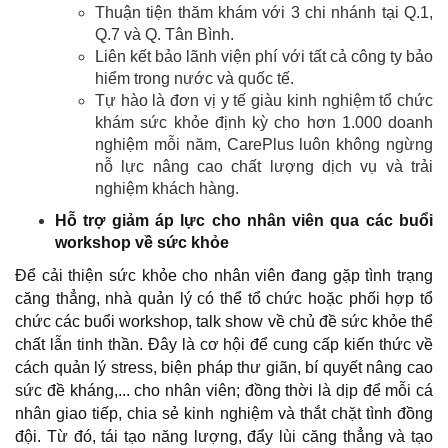
Thuận tiện thăm khám với 3 chi nhánh tại Q.1,
Q.7 và Q. Tân Bình.
Liên kết bảo lãnh viện phí với tất cả công ty bảo
hiểm trong nước và quốc tế.
Tự hào là đơn vị y tế giàu kinh nghiệm tổ chức
khám sức khỏe định kỳ cho hơn 1.000 doanh
nghiệm mỗi năm, CarePlus luôn không ngừng
nỗ lực nâng cao chất lượng dịch vụ và trải
nghiệm khách hàng.
Hỗ trợ giảm áp lực cho nhân viên qua các buổi
workshop về sức khỏe
Để cải thiện sức khỏe cho nhân viên đang gặp tình trạng
căng thẳng, nhà quản lý có thể tổ chức hoặc phối hợp tổ
chức các buổi workshop, talk show về chủ đề sức khỏe thể
chất lẫn tinh thần. Đây là cơ hội để cung cấp kiến thức về
cách quản lý stress, biện pháp thư giãn, bí quyết nâng cao
sức đề kháng,... cho nhân viên; đồng thời là dịp để mỗi cá
nhân giao tiếp, chia sẻ kinh nghiệm và thắt chặt tình đồng
đội. Từ đó, tái tạo năng lượng, đẩy lùi căng thẳng và tạo