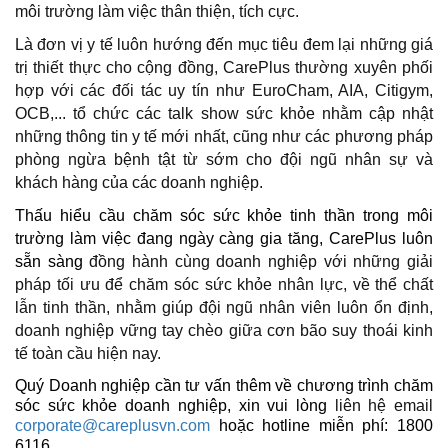
môi trường làm việc thân thiện, tích cực.
Là đơn vị y tế luôn hướng đến mục tiêu đem lại những giá
trị thiết thực cho cộng đồng, CarePlus thường xuyên phối
hợp với các đối tác uy tín như EuroCham, AIA, Citigym,
OCB,... tổ chức các talk show sức khỏe nhằm cập nhật
những thông tin y tế mới nhất, cũng như các phương pháp
phòng ngừa bệnh tật từ sớm cho đội ngũ nhân sự và
khách hàng của các doanh nghiệp.
Thấu hiểu cầu chăm sóc sức khỏe tinh thần trong môi
trường làm việc đang ngày càng gia tăng, CarePlus luôn
sẵn sàng
đồng hành cùng doanh nghiệp với những giải
pháp tối ưu để chăm sóc sức khỏe nhân lực, về thể chất
lẫn tinh thần, nhằm giúp đội ngũ nhân viên luôn ổn định,
doanh nghiệp vững tay chèo giữa cơn bão suy thoái kinh
tế toàn cầu hiện nay.
Quý Doanh nghiệp cần tư vấn thêm về chương trình chăm
sóc sức khỏe doanh nghiệp, xin vui lòng
liên hệ email
corporate@careplusvn.com
hoặc hotline miễn phí: 1800
6116.