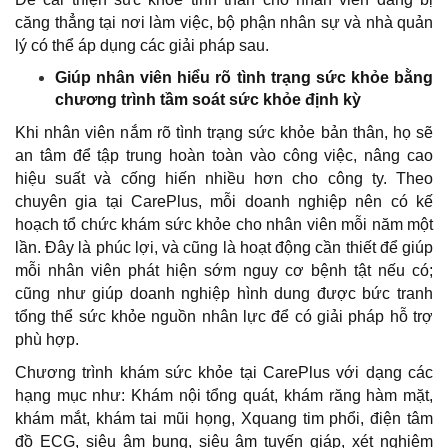
căng thẳng tại nơi làm việc, bộ phận nhân sự và nhà quản
lý có thể áp dụng các giải pháp sau.
Giúp nhân viên hiểu rõ tình trạng sức khỏe bằng
chương trình tầm soát sức khỏe định kỳ
Khi nhân viên nắm rõ tình trạng sức khỏe bản thân, họ sẽ
an tâm để tập trung hoàn toàn vào công việc, nâng cao
hiệu suất và cống hiến nhiều hơn cho công ty. Theo
chuyên gia tại CarePlus, mỗi doanh nghiệp nên có kế
hoạch tổ chức khám sức khỏe cho nhân viên mỗi năm một
lần. Đây là phúc lợi, và cũng là hoạt động cần thiết để giúp
mỗi nhân viên phát hiện sớm nguy cơ bệnh tật nếu có;
cũng như giúp doanh nghiệp hình dung được bức tranh
tổng thể sức khỏe nguồn nhân lực để có giải pháp hỗ trợ
phù hợp.
Chương trình khám sức khỏe tại CarePlus với dạng các
hạng mục như: Khám nội tổng quát, khám răng hàm mặt,
khám mắt, khám tai mũi họng, Xquang tim phổi, điện tâm
đồ ECG, siêu âm bụng, siêu âm tuyến giáp, xét nghiệm